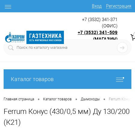
Вход
Регистрация
+7 (3532) 341-371
(ОФИС)
+7 (3532) 341-509
(МАГАЗИН)
9:00 до 17.30
с
Каталог товаров
•
•
•
Главная страница
Каталог товаров
Дымоходы
Ferrum Конус (
Ferrum Конус (430/0,5 мм) Ду 130/200
(К21)