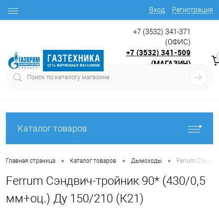
Вход
Регистрация
+7 (3532) 341-371
(ОФИС)
+7 (3532) 341-509
(МАГАЗИН)
9:00 до 17.30
с
Каталог товаров
•
•
•
Главная страница
Каталог товаров
Дымоходы
Ferrum Сэндвич
Ferrum Сэндвич-тройник 90* (430/0,5
мм+оц.) Ду 150/210 (К21)