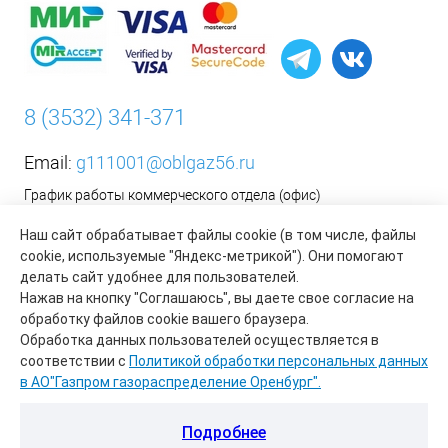
8 (3532) 341-371
Email:
g111001@oblgaz56.ru
График работы коммерческого отдела (офис)
Пн-Пт: с 9:00 до 17:00
Наш сайт обрабатывает файлы cookie (в том числе, файлы
Сб-Вс: Выходной
cookie, используемые "Яндекс-метрикой"). Они помогают
делать сайт удобнее для пользователей.
__________________________________________
Нажав на кнопку "Соглашаюсь", вы даете свое согласие на
Оформить заявку на установку бытового газового
обработку файлов cookie вашего браузера.
оборудования возможно на сайте организации АО «Газпром
Обработка данных пользователей осуществляется в
газораспределение Оренбург»:
https://www.oblgaz56.ru/
соответствии с
Политикой обработки персональных данных
в АО"Газпром газораспределение Оренбург".
Подробнее