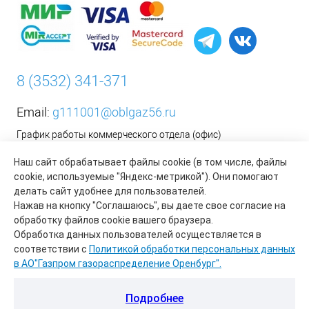
8 (3532) 341-371
Email:
g111001@oblgaz56.ru
График работы коммерческого отдела (офис)
Пн-Пт: с 9:00 до 17:00
Наш сайт обрабатывает файлы cookie (в том числе, файлы
Сб-Вс: Выходной
cookie, используемые "Яндекс-метрикой"). Они помогают
делать сайт удобнее для пользователей.
__________________________________________
Нажав на кнопку "Соглашаюсь", вы даете свое согласие на
Оформить заявку на установку бытового газового
обработку файлов cookie вашего браузера.
оборудования возможно на сайте организации АО «Газпром
Обработка данных пользователей осуществляется в
газораспределение Оренбург»:
https://www.oblgaz56.ru/
соответствии с
Политикой обработки персональных данных
в АО"Газпром газораспределение Оренбург".
Подробнее