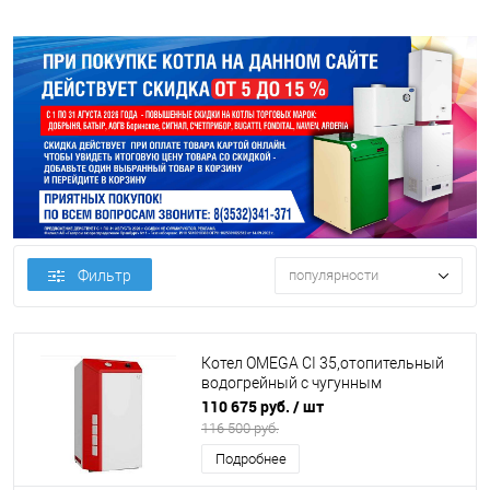
Фильтр
популярности
Котел OMEGA CI 35,отопительный
водогрейный с чугунным
теплообменником (К25)
110 675 руб.
/ шт
116 500 руб.
Подробнее