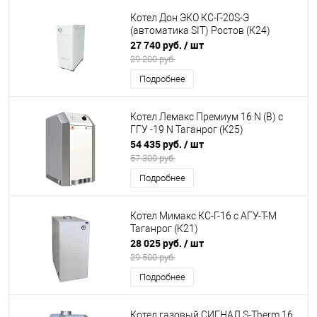
Котел Дон ЭКО КС-Г-20S-Э
(автоматика SIT) Ростов (К24)
27 740 руб.
/ шт
29 200 руб.
Подробнее
Котел Лемакс Премиум 16 N (В) с
ГГУ -19 N Таганрог (К25)
54 435 руб.
/ шт
57 300 руб.
Подробнее
Котел Мимакс КС-Г-16 с АГУ-Т-М
Таганрог (К21)
28 025 руб.
/ шт
29 500 руб.
Подробнее
Котел газовый СИГНАЛ S-Therm 16