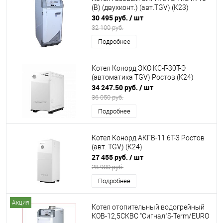
(B) (двухконт.) (авт.TGV) (К23)
30 495 руб.
/ шт
32 100 руб.
Подробнее
Котел Конорд ЭКО КС-Г-30Т-Э
(автоматика TGV) Ростов (К24)
34 247.50 руб.
/ шт
36 050 руб.
Подробнее
Котел Конорд АКГВ-11.6T-3 Ростов
(авт. TGV) (К24)
27 455 руб.
/ шт
28 900 руб.
Подробнее
Акция
Котел отопительный водогрейный
КОВ-12,5СКВС "Сигнал"S-Term/EURO