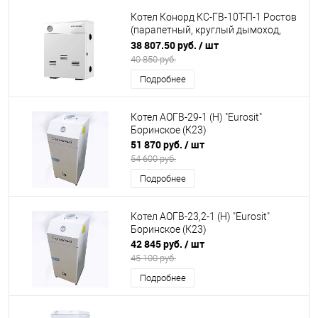
Котел Конорд КС-ГВ-10Т-П-1 Ростов
(парапетный, круглый дымоход,
авт. TGV, с комплектом дымохода 7-
38 807.50 руб.
/ шт
16кВт) (К24)
40 850 руб.
Подробнее
Котел АОГВ-29-1 (Н) "Еurosit"
Боринское (К23)
51 870 руб.
/ шт
54 600 руб.
Подробнее
Котел АОГВ-23,2-1 (Н) "Еurosit"
Боринское (К23)
42 845 руб.
/ шт
45 100 руб.
Подробнее