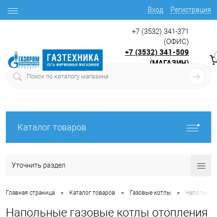
Вход
Регистрация
+7 (3532) 341-371
(ОФИС)
+7 (3532) 341-509
(МАГАЗИН)
9:00 до 17.30
с
Каталог товаров
Уточнить раздел
•
•
•
Главная страница
Каталог товаров
Газовые котлы
Напольные 
Напольные газовые котлы отопления