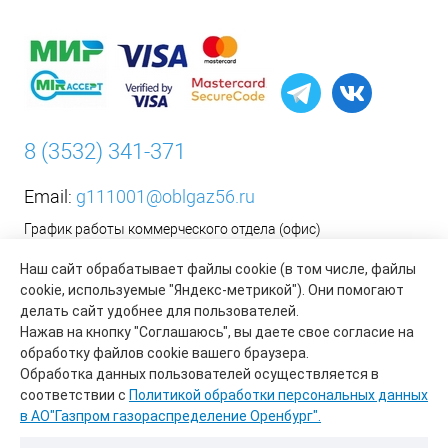
8 (3532) 341-371
Email:
g111001@oblgaz56.ru
График работы коммерческого отдела (офис)
Пн-Пт: с 9:00 до 17:00
Наш сайт обрабатывает файлы cookie (в том числе, файлы
Сб-Вс: Выходной
cookie, используемые "Яндекс-метрикой"). Они помогают
делать сайт удобнее для пользователей.
__________________________________________
Нажав на кнопку "Соглашаюсь", вы даете свое согласие на
Оформить заявку на установку бытового газового
обработку файлов cookie вашего браузера.
оборудования возможно на сайте организации АО «Газпром
Обработка данных пользователей осуществляется в
газораспределение Оренбург»:
https://www.oblgaz56.ru/
соответствии с
Политикой обработки персональных данных
в АО"Газпром газораспределение Оренбург".