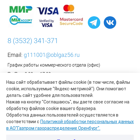
8 (3532) 341-371
Email:
g111001@oblgaz56.ru
График работы коммерческого отдела (офис)
Пн-Пт: с 9:00 до 17:00
Наш сайт обрабатывает файлы cookie (в том числе, файлы
Сб-Вс: Выходной
cookie, используемые "Яндекс-метрикой"). Они помогают
__________________________________________
делать сайт удобнее для пользователей.
Оформить заявку на установку бытового газового
Нажав на кнопку "Соглашаюсь", вы даете свое согласие на
оборудования возможно на сайте организации АО «Газпром
обработку файлов cookie вашего браузера.
газораспределение Оренбург»:
https://www.oblgaz56.ru/
Обработка данных пользователей осуществляется в
соответствии с
Политикой обработки персональных данных
в АО"Газпром газораспределение Оренбург".