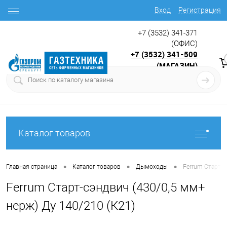
Вход
Регистрация
+7 (3532) 341-371
(ОФИС)
+7 (3532) 341-509
(МАГАЗИН)
9:00 до 17.30
с
Каталог товаров
•
•
•
Главная страница
Каталог товаров
Дымоходы
Ferrum Старт-с
Ferrum Старт-сэндвич (430/0,5 мм+
нерж) Ду 140/210 (К21)