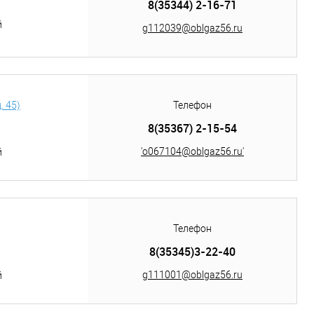
8(35344) 2-16-71
й
g112039@oblgaz56.ru
. 45)
Телефон
8(35367) 2-15-54
'o067104@oblgaz56.ru'
й
Телефон
8(35345)3-22-40
g111001@oblgaz56.ru
й