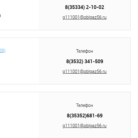
8(35334) 2-10-02
й
g111001@oblgaz56.ru
2б)
Телефон
8(3532) 341-509
g111001@oblgaz56.ru
Телефон
8(35352)681-69
g111001@oblgaz56.ru