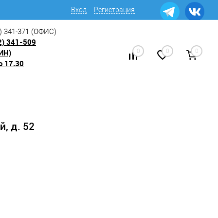
Вход
Регистрация
) 341-371
(ОФИС)
2) 341-509
ИН)
0
0
0
о 17.30
, д. 52