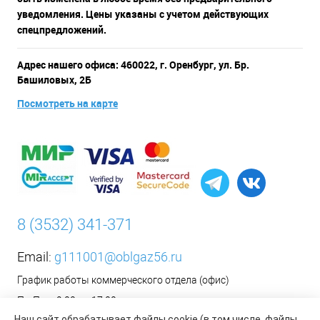
уведомления. Цены указаны с учетом действующих
спецпредложений.
Адрес нашего офиса: 460022, г. Оренбург, ул. Бр.
Башиловых, 2Б
Посмотреть на карте
8 (3532) 341-371
Email:
g111001@oblgaz56.ru
График работы коммерческого отдела (офис)
Пн-Пт: с 9:00 до 17:00
Наш сайт обрабатывает файлы cookie (в том числе, файлы