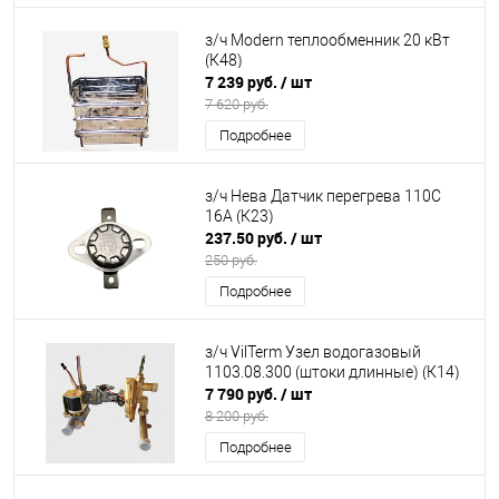
з/ч Modern теплообменник 20 кВт
(К48)
7 239 руб.
/ шт
7 620 руб.
Подробнее
з/ч Нева Датчик перегрева 110С
16А (К23)
237.50 руб.
/ шт
250 руб.
Подробнее
з/ч VilTerm Узел водогазовый
1103.08.300 (штоки длинные) (К14)
7 790 руб.
/ шт
8 200 руб.
Подробнее