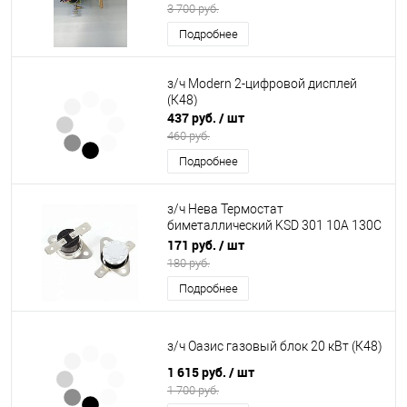
3 700 руб.
Подробнее
з/ч Modern 2-цифровой дисплей
(К48)
437 руб.
/ шт
460 руб.
Подробнее
з/ч Нева Термостат
биметаллический KSD 301 10А 130С
(К35)
171 руб.
/ шт
180 руб.
Подробнее
з/ч Оазис газовый блок 20 кВт (К48)
1 615 руб.
/ шт
1 700 руб.