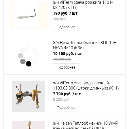
з/ч VilTerm свеча розжига 1101-
08.420 (К11)
190 руб.
/ шт
200 руб.
Подробнее
З/ч Нева Теплообменник ВПГ 10Н
NEVA 4510 (К35)
10 165 руб.
/ шт
10 700 руб.
Подробнее
з/ч VilTerm Узел водогазовый
1103.08.300 (штоки длинные) (К11)
7 790 руб.
/ шт
8 200 руб.
Подробнее
з/ч Halsen Теплообменник 10 WMP
(гайка мелкая резьба) (К48)