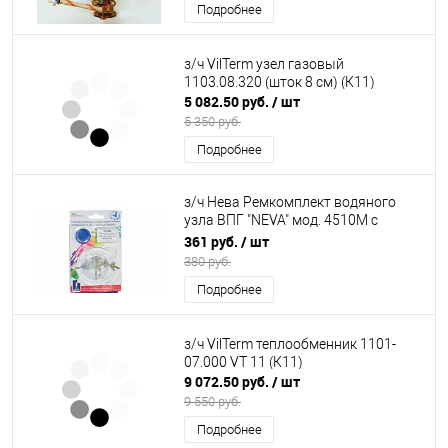
Подробнее
з/ч VilTerm узел газовый
1103.08.320 (шток 8 см) (К11)
5 082.50 руб.
/ шт
5 350 руб.
Подробнее
з/ч Нева Ремкомплект водяного
узла ВПГ "NEVA" мод. 4510М с
2013г.в. (в блистере) (К9)
361 руб.
/ шт
380 руб.
Подробнее
з/ч VilTerm теплообменник 1101-
07.000 VT 11 (К11)
9 072.50 руб.
/ шт
9 550 руб.
Подробнее