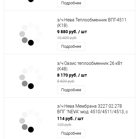
Подробнее
з/ч Нева Теплообменник ВПГ-4511
(К18)
9 880 руб.
/ шт
10 400 руб.
Подробнее
з/ч Оазис теплообменник 26 кВт
(К48)
8 170 руб.
/ шт
8 600 руб.
Подробнее
з/ч Нева Мембрана 3227.02.278
ВПГ "NEVA" мод. 4510/4511/4513, с
2008-2014 г.в.(вакуумная) (К35)
114 руб.
/ шт
120 руб.
Подробнее