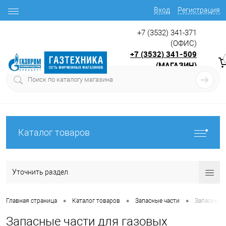
Вход
Регистрация
+7 (3532) 341-371
(ОФИС)
+7 (3532) 341-509
(МАГАЗИН)
9:00 до 17.30
с
Каталог товаров
Уточнить раздел
•
•
•
Главная страница
Каталог товаров
Запасные части
Запасные 
Запасные части для газовых