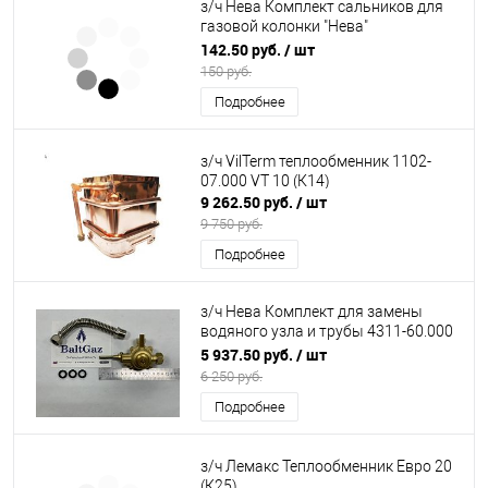
з/ч Нева Комплект сальников для
газовой колонки "Нева"
(мод4011,4510,4511,4513) 10шт
142.50 руб.
/ шт
код.3825 (К23)
150 руб.
Подробнее
з/ч VilTerm теплообменник 1102-
07.000 VT 10 (К14)
9 262.50 руб.
/ шт
9 750 руб.
Подробнее
з/ч Нева Комплект для замены
водяного узла и трубы 4311-60.000
NEVA 4510,4510Р,4510М (К23)
5 937.50 руб.
/ шт
6 250 руб.
Подробнее
з/ч Лемакс Теплообменник Евро 20
(К25)