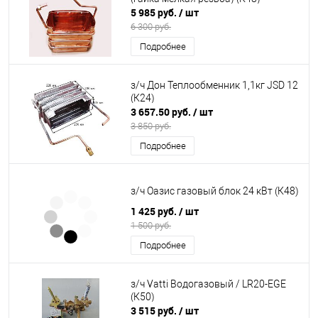
5 985 руб.
/ шт
6 300 руб.
Подробнее
з/ч Дон Теплообменник 1,1кг JSD 12
(К24)
3 657.50 руб.
/ шт
3 850 руб.
Подробнее
з/ч Оазис газовый блок 24 кВт (К48)
1 425 руб.
/ шт
1 500 руб.
Подробнее
з/ч Vatti Водогазовый / LR20-EGE
(К50)
3 515 руб.
/ шт