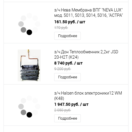
з/ч Нева Мембрана ВПГ "NEVA LUX"
мод. 5011, 5013, 5014, 5016, "АСТРА"
мод. 8910-12, 8910-14, на узел
161.50 руб.
/ шт
"MERTIK" G-40-SP01 (МБС) (К35)
170 руб.
Подробнее
з/ч Дон Теплообменник 2,2кг JSD
20-H2T (К24)
8 740 руб.
/ шт
9 200 руб.
Подробнее
з/ч Halsen блок электроники12 WM
(К48)
1 947.50 руб.
/ шт
2 050 руб.
Подробнее