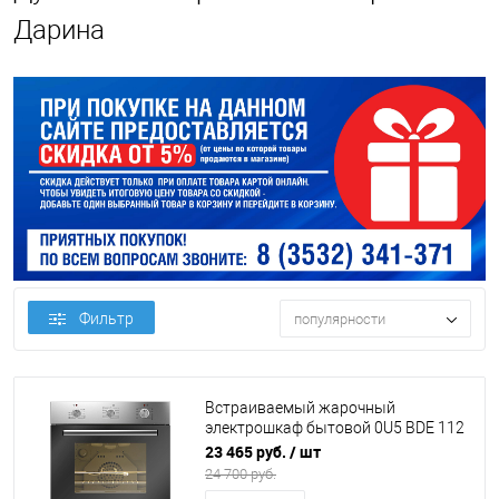
Дарина
Фильтр
популярности
Встраиваемый жарочный
электрошкаф бытовой 0U5 BDE 112
705 X DARINA (К15)
23 465 руб.
/ шт
24 700 руб.