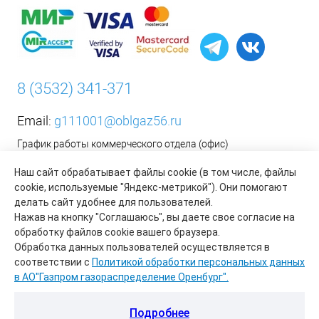
8 (3532) 341-371
Email:
g111001@oblgaz56.ru
График работы коммерческого отдела (офис)
Пн-Пт: с 9:00 до 17:00
Наш сайт обрабатывает файлы cookie (в том числе, файлы
Сб-Вс: Выходной
cookie, используемые "Яндекс-метрикой"). Они помогают
делать сайт удобнее для пользователей.
__________________________________________
Нажав на кнопку "Соглашаюсь", вы даете свое согласие на
Оформить заявку на установку бытового газового
обработку файлов cookie вашего браузера.
оборудования возможно на сайте организации АО «Газпром
Обработка данных пользователей осуществляется в
газораспределение Оренбург»:
https://www.oblgaz56.ru/
соответствии с
Политикой обработки персональных данных
в АО"Газпром газораспределение Оренбург".
Подробнее