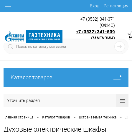
Вход
Регистрация
+7 (3532) 341-371
(ОФИС)
+7 (3532) 341-509
(МАГАЗИН)
9:00 до 17.30
с
Каталог товаров
Уточнить раздел
•
•
•
Главная страница
Каталог товаров
Встраиваемая техника
Дух
Духовые электрические шкафы