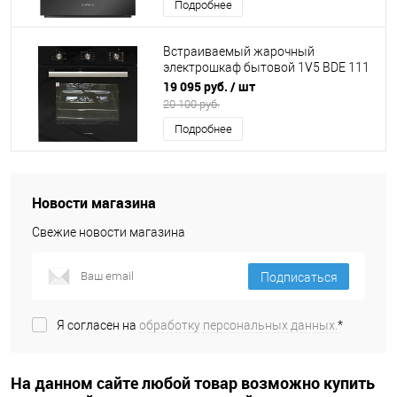
Подробнее
Встраиваемый жарочный
электрошкаф бытовой 1V5 BDE 111
705 B DARINA (К15)
19 095 руб.
/ шт
20 100 руб.
Подробнее
Новости магазина
Свежие новости магазина
Подписаться
Я согласен на
обработку персональных данных.
*
На данном сайте любой товар возможно купить