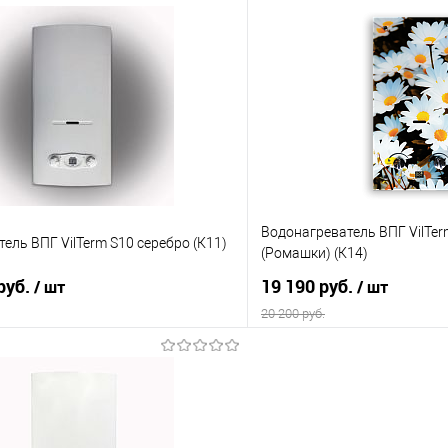
В корзину
В корз
 клик
Сравнение
Купить в 1 клик
е
В наличии
В избранное
Водонагреватель ВПГ VilTer
ель ВПГ VilTerm S10 серебро (К11)
(Ромашки) (К14)
руб.
19 190 руб.
/ шт
/ шт
20 200 руб.
В корзину
В корз
 клик
Сравнение
Купить в 1 клик