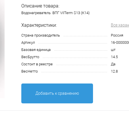
Описание товара:
Водонагреватель ВПГ VilTerm S13 (К14)
Характеристики:
Все хара
Страна производитель
Россия
Артикул
16-000000
Базовая единица
шт
ВесБрутто
14.5
Состоит в реестре
Да
ВесНетто
12.8
Добавить к сравнению