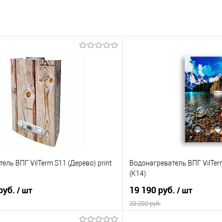
ель ВПГ VilTerm S11 (Дерево) print
Водонагреватель ВПГ VilTer
(К14)
руб.
19 190 руб.
/ шт
/ шт
20 200 руб.