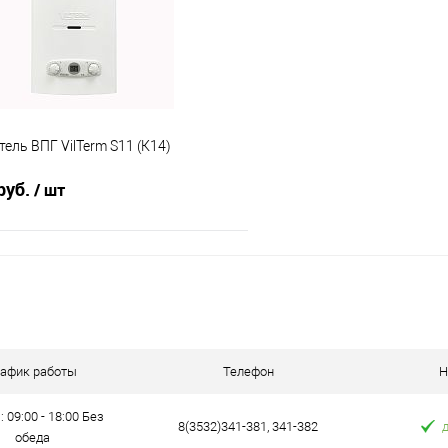
е
В наличии
В избранное
ель ВПГ VilTerm S11 (К14)
руб.
/ шт
В корзину
 клик
Сравнение
е
В наличии
рафик работы
Телефон
Н
: 09:00 - 18:00 Без
8(3532)341-381, 341-382
обеда