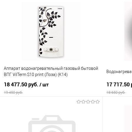
В корзину
Купить в 1 клик
Сравнение
Купить в 1
В избранное
В наличии
В избранно
Аппарат водонагревательный газовый бытовой
Водонагреват
ВПГ VilTerm S10 print (Лоза) (К14)
18 477.50 руб.
17 717.50 
/ шт
19 450 руб.
18 650 руб.
В корзину
Купить в 1 клик
Сравнение
Купить в 1