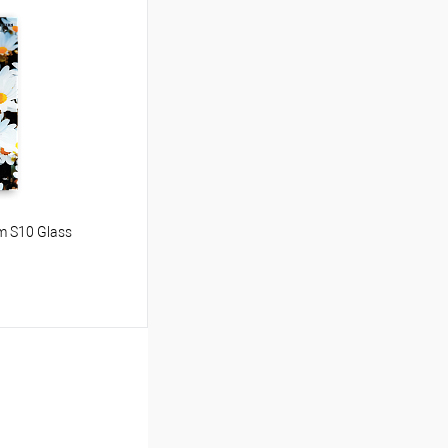
ину
Сравнение
В наличии
m S10 Glass
ину
Сравнение