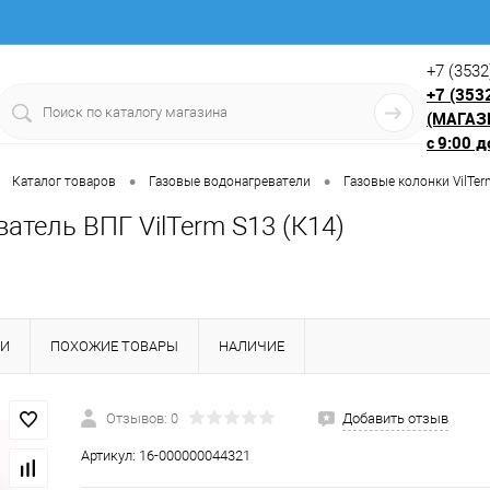
+7 (3532
+7 (353
(МАГАЗ
9:00 д
с
•
•
Каталог товаров
Газовые водонагреватели
Газовые колонки VilTer
атель ВПГ VilTerm S13 (К14)
КИ
ПОХОЖИЕ ТОВАРЫ
НАЛИЧИЕ
Отзывов: 0
Добавить отзыв
Артикул:
16-000000044321