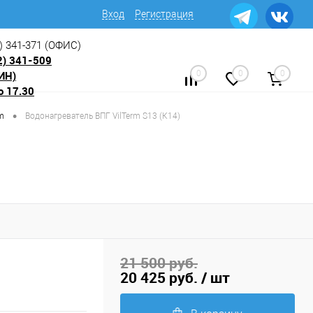
Вход
Регистрация
) 341-371
(ОФИС)
2) 341-509
ИН)
0
0
0
о 17.30
•
m
Водонагреватель ВПГ VilTerm S13 (К14)
21 500 руб.
20 425 руб.
/ шт