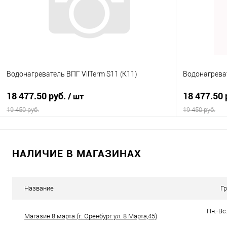
В избранное
В наличии
В избранно
Водонагреватель ВПГ VilTerm S11 (К11)
Водонагреват
18 477.50 руб.
18 477.50 
/ шт
19 450 руб.
19 450 руб.
В корзину
НАЛИЧИЕ В МАГАЗИНАХ
Купить в 1 клик
Сравнение
Купить в 1
В избранное
В наличии
В избранно
Название
Г
Пн.-Вс.
Магазин 8 марта (г. Оренбург ул. 8 Марта,45)