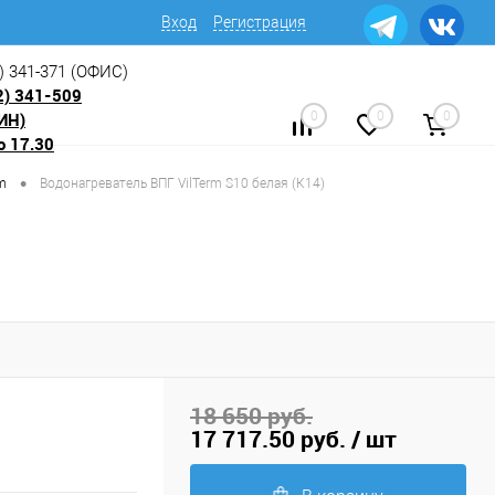
Вход
Регистрация
) 341-371
(ОФИС)
2) 341-509
ИН)
0
0
0
о 17.30
•
m
Водонагреватель ВПГ VilTerm S10 белая (К14)
18 650 руб.
17 717.50 руб.
/ шт