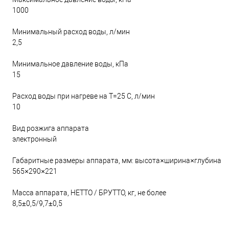
1000
Минимальный расход воды, л/мин
2,5
Минимальное давление воды, кПа
15
Расход воды при нагреве на Т=25 С, л/мин
10
Вид розжига аппарата
электронный
Габаритные размеры аппарата, мм: высота×ширина×глубина
565×290×221
Масса аппарата, НЕТТО / БРУТТО, кг, не более
8,5±0,5/9,7±0,5