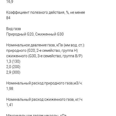
16,9
Коэффициент полезного действия, %, не менее
84
Вид газа
Природный G20, Сжиженный G30
Номинальное давление газа, кПа (мм вод. ст.):
природного (G20, 2-е семейство, группа Н)
сжиженного (G30, 3-е семейство, группа В/Р)
1,3 (130)
2,0 (200)
2,9 (300)
Номинальный расход природного газа,м3/ч:
1,98
Номинальный расход сжиженного газа, кг/ч:
1,41
Максимальное давление воды, кПа