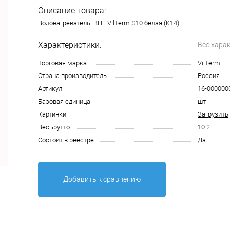
Описание товара:
Водонагреватель ВПГ VilTerm S10 белая (К14)
Характеристики:
Все хара
Торговая марка
VilTerm
Страна производитель
Россия
Артикул
16-000000
Базовая единица
шт
Картинки
Загрузить
ВесБрутто
10.2
Состоит в реестре
Да
Добавить к сравнению