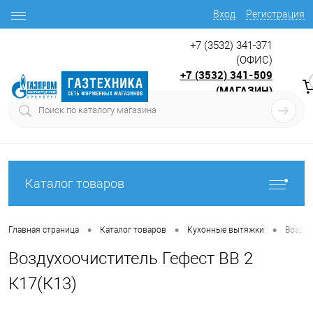
Вход
Регистрация
+7 (3532) 341-371
(ОФИС)
+7 (3532) 341-509
(МАГАЗИН)
9:00 до 17.30
с
Каталог товаров
•
•
•
Главная страница
Каталог товаров
Кухонные вытяжки
Воздух
Воздухоочиститель Гефест ВВ 2
К17(К13)