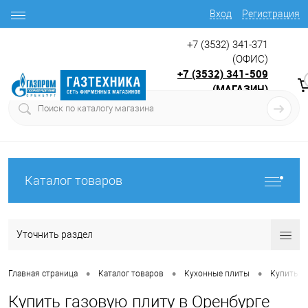
Вход
Регистрация
+7 (3532) 341-371
(ОФИС)
+7 (3532) 341-509
(МАГАЗИН)
9:00 до 17.30
с
Каталог товаров
Уточнить раздел
•
•
•
Главная страница
Каталог товаров
Кухонные плиты
Купить г
Купить газовую плиту в Оренбурге