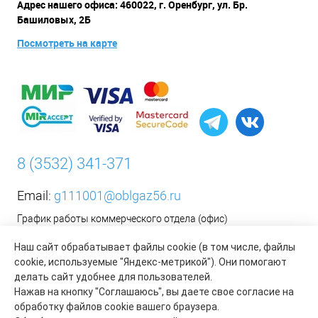
Адрес нашего офиса: 460022, г. Оренбург, ул. Бр.
Башиловых, 2Б
Посмотреть на карте
8 (3532) 341-371
Email:
g111001@oblgaz56.ru
График работы коммерческого отдела (офис)
Пн-Пт: с 9:00 до 17:00
Наш сайт обрабатывает файлы cookie (в том числе, файлы
Сб-Вс: Выходной
cookie, используемые "Яндекс-метрикой"). Они помогают
делать сайт удобнее для пользователей.
__________________________________________
Нажав на кнопку "Соглашаюсь", вы даете свое согласие на
Оформить заявку на установку бытового газового
обработку файлов cookie вашего браузера.
оборудования возможно на сайте организации АО «Газпром