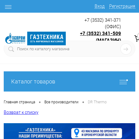
Вход
Регистрация
+7 (3532) 341-371
(ОФИС)
+7 (3532) 341-509
(МАГАЗИН)
9:00 до 17.30
с
Каталог товаров
•
•
Главная страница
Все производители
DR Thermo
Возврат к списку