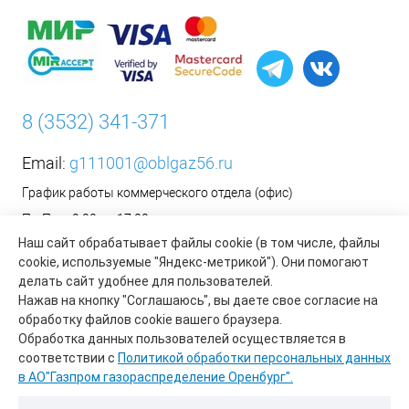
8 (3532) 341-371
Email:
g111001@oblgaz56.ru
График работы коммерческого отдела (офис)
Пн-Пт: с 9:00 до 17:00
Наш сайт обрабатывает файлы cookie (в том числе, файлы
Сб-Вс: Выходной
cookie, используемые "Яндекс-метрикой"). Они помогают
__________________________________________
делать сайт удобнее для пользователей.
Оформить заявку на установку бытового газового
Нажав на кнопку "Соглашаюсь", вы даете свое согласие на
оборудования возможно на сайте организации АО «Газпром
обработку файлов cookie вашего браузера.
газораспределение Оренбург»:
https://www.oblgaz56.ru/
Обработка данных пользователей осуществляется в
соответствии с
Политикой обработки персональных данных
в АО"Газпром газораспределение Оренбург".