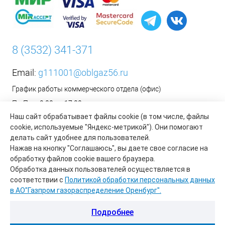
8 (3532) 341-371
Email:
g111001@oblgaz56.ru
График работы коммерческого отдела (офис)
Пн-Пт: с 9:00 до 17:00
Наш сайт обрабатывает файлы cookie (в том числе, файлы
Сб-Вс: Выходной
cookie, используемые "Яндекс-метрикой"). Они помогают
__________________________________________
делать сайт удобнее для пользователей.
Оформить заявку на установку бытового газового
Нажав на кнопку "Соглашаюсь", вы даете свое согласие на
оборудования возможно на сайте организации АО «Газпром
обработку файлов cookie вашего браузера.
газораспределение Оренбург»:
https://www.oblgaz56.ru/
Обработка данных пользователей осуществляется в
соответствии с
Политикой обработки персональных данных
в АО"Газпром газораспределение Оренбург".
Подробнее