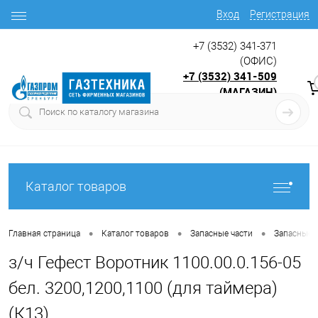
Вход
Регистрация
+7 (3532) 341-371
(ОФИС)
+7 (3532) 341-509
(МАГАЗИН)
9:00 до 17.30
с
Каталог товаров
•
•
•
Главная страница
Каталог товаров
Запасные части
Запасные ч
з/ч Гефест Воротник 1100.00.0.156-05
бел. 3200,1200,1100 (для таймера)
(К13)