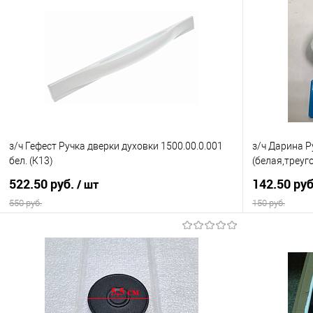
з/ч Гефест Ручка дверки духовки 1500.00.0.001
з/ч Дарина Р
бел. (К13)
(белая,треуг
522.50 руб.
142.50 ру
/ шт
550 руб.
150 руб.
В корзину
Купить в 1 клик
Сравнение
Купить в 1
В избранное
В наличии
В избранно