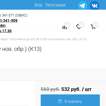
Вход
Регистрация
) 341-371
(ОФИС)
2) 341-509
ИН)
0
0
0
о 17.30
 Гефест Уплотнение Да 602.08.0.000 (на встройку нов. обр.) (К13)
нов. обр.) (К13)
560 руб.
532 руб.
/ шт
В корзину