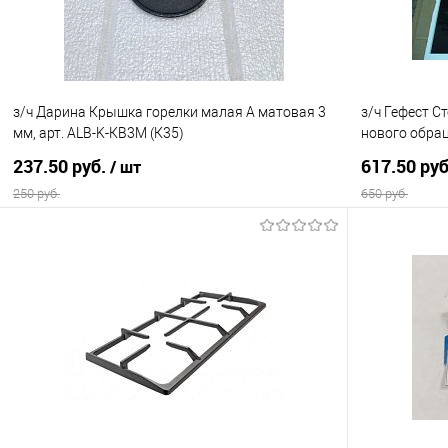
з/ч Дарина Крышка горелки малая А матовая 3
з/ч Гефест С
мм, арт. ALB-K-КB3М (К35)
нового обрац
237.50 руб.
617.50 ру
/ шт
250 руб.
650 руб.
В корзину
Купить в 1 клик
Сравнение
Купить в 1
В избранное
В наличии
В избранно