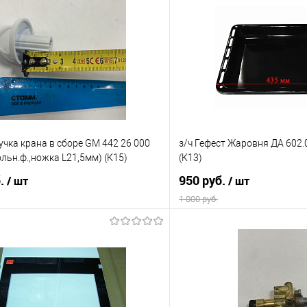
учка крана в сборе GM 442 26 000
з/ч Гефест Жаровня ДА 602.
ольн.ф.,ножка L21,5мм) (К15)
(К13)
б.
950 руб.
/ шт
/ шт
1 000 руб.
В корзину
В корз
 клик
Сравнение
Купить в 1 клик
е
В наличии
В избранное