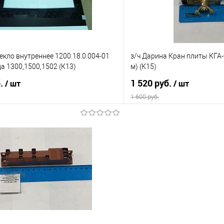
текло внутреннее 1200.18.0.004-01
з/ч Дарина Кран плиты КГА-0
а 1300,1500,1502 (К13)
м) (К15)
б.
1 520 руб.
/ шт
/ шт
1 600 руб.
В корзину
В корз
 клик
К сравнению
Купить в 1 клик
е
В наличии
В избранное