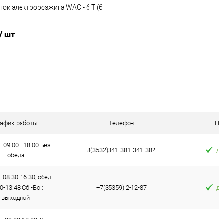
лок электророзжига WAC - 6 Т (6
/ шт
В корзину
 клик
К сравнению
е
В наличии
рафик работы
Телефон
Н
: 09:00 - 18:00 Без
8(3532)341-381, 341-382
обеда
: 08:30-16:30, обед
0-13:48 Сб.-Вс.:
+7(35359) 2-12-87
выходной