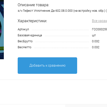
Описание товара:
з/ч Гефест Уплотнение Да 602.08.0.000 (на встройку нов. обр.) 
Характеристики:
Все хара
Артикул
ГСС00025
Базовая единица
шт
ВесБрутто
0.032
ВесНетто
0.032
Добавить к сравнению