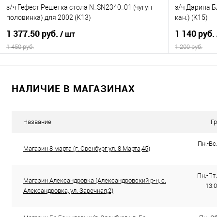
з/ч Гефест Решетка стола N_SN2340_01 (чугун
з/ч Дарина Б
половинка) для 2002 (К13)
кан.) (К15)
1 377.50 руб.
1 140 руб.
/ шт
1 450 руб.
1 200 руб.
В корзину
НАЛИЧИЕ В МАГАЗИНАХ
Купить в 1 клик
К сравнению
Купить в 1
В избранное
В наличии
В избранно
Название
Г
Пн.-Вс.
Магазин 8 марта (г. Оренбург ул. 8 Марта,45)
Пн.-Пт.
Магазин Александровка (Александровский р-н, с.
13:0
Александровка, ул. Заречная,2)