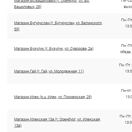
Магазин Бр.Башиловых (г. Оренбург, ул. Бр.
Пн.-Сб.
Башиловых, 2б)
выхо
Пн.-Пт
Магазин Бугуруслан (г. Бугуруслан, ул. Белинского,
13:0
55)
Пн.-Пт
Магазин Бузулук (г. Бузулук, ул. Суворова, 2а)
обеда,
Пн.-Пт.:
Магазин Гай (г. Гай, ул. Молодежная, 11)
13:0
Пн-пт:
Магазин Илек (р.ц. Илек, ул. Пионерская, 29)
13:0
Пн.-Пт.
Магазин Илекская 13а (г. Оренбург, ул. Илекская,
13:0
13а)