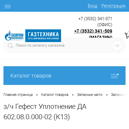
Вход
Регистрация
+7 (3532) 341-371
(ОФИС)
+7 (3532) 341-509
(МАГАЗИН)
9:00 до 17.30
с
Каталог товаров
•
•
•
Главная страница
Каталог товаров
Запасные части
Запасные ч
з/ч Гефест Уплотнение ДА
602.08.0.000-02 (К13)