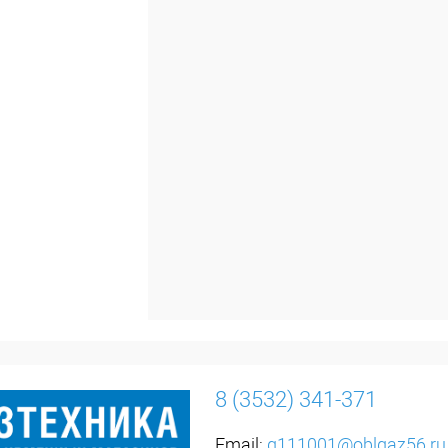
8 (3532) 341-371
Email:
g111001@oblgaz56.ru