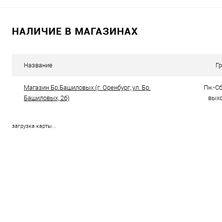
В корзину
НАЛИЧИЕ В МАГАЗИНАХ
Купить в 1 клик
Сравнение
Купить в 1
В избранное
В наличии
В избранно
Название
Г
Магазин Бр.Башиловых (г. Оренбург, ул. Бр.
Пн.-Сб.
Башиловых, 2б)
выхо
загрузка карты...