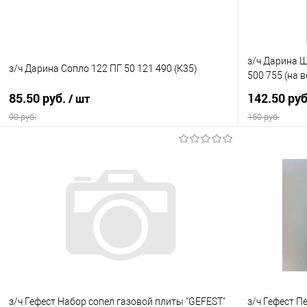
з/ч Дарина Ш
з/ч Дарина Сопло 122 ПГ 50 121 490 (К35)
500 755 (на в
85.50 руб.
142.50 ру
/ шт
90 руб.
150 руб.
В корзину
Купить в 1 клик
Сравнение
Купить в 1
В избранное
В наличии
В избранно
з/ч Гефест Набор сопел газовой плиты "GEFEST"
з/ч Гефест П