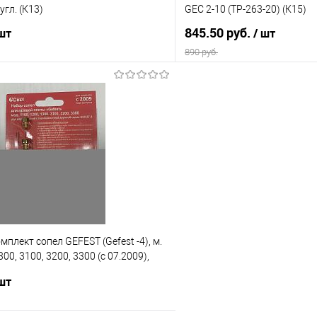
угл. (К13)
GEC 2-10 (TP-263-20) (К15)
845.50 руб.
 шт
/ шт
890 руб.
В корзину
В корз
 клик
Сравнение
Купить в 1 клик
е
В наличии
В избранное
мплект сопел GEFEST (Gefest -4), м.
300, 3100, 3200, 3300 (с 07.2009),
. газ) (К9)
 шт