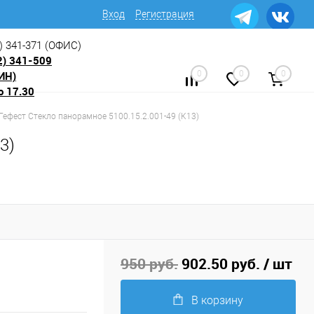
Вход
Регистрация
) 341-371
(ОФИС)
2) 341-509
ИН)
0
0
0
о 17.30
 Гефест Стекло панорамное 5100.15.2.001-49 (К13)
3)
950 руб.
902.50 руб.
/ шт
В корзину