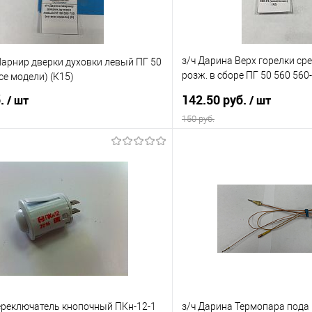
з/ч Дарина Верх горелки ср
арнир дверки духовки левый ПГ 50
розж. в сборе ПГ 50 560 560
се модели) (К15)
(К35)
б.
142.50 руб.
/ шт
/ шт
150 руб.
В корзину
В корз
 клик
Сравнение
Купить в 1 клик
е
В наличии
В избранное
ереключатель кнопочный ПКн-12-1
з/ч Дарина Термопара пода