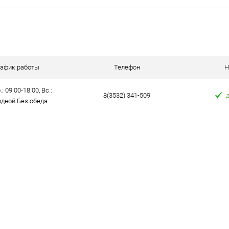
В корзину
 клик
Сравнение
е
В наличии
рафик работы
Телефон
Н
: 09:00-18:00, Вс.:
8(3532) 341-509
дной Без обеда