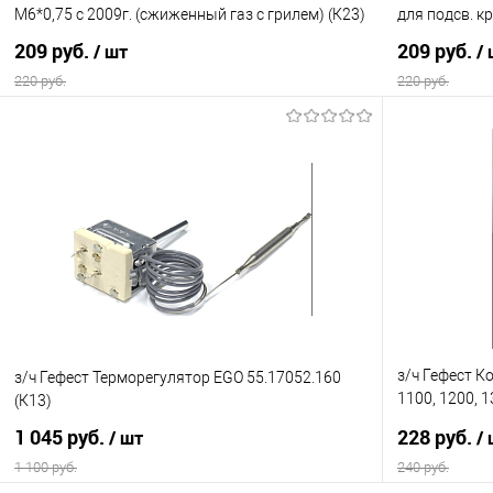
М6*0,75 с 2009г. (сжиженный газ с грилем) (К23)
для подсв. кр
209 руб.
209 руб.
/ шт
/
220 руб.
220 руб.
В корзину
Купить в 1 клик
Сравнение
Купить в 1
В избранное
В наличии
В избранно
з/ч Гефест Ко
з/ч Гефест Терморегулятор EGO 55.17052.160
1100, 1200, 1
(К13)
М6*0,75 (прир
1 045 руб.
228 руб.
/ шт
/
1 100 руб.
240 руб.