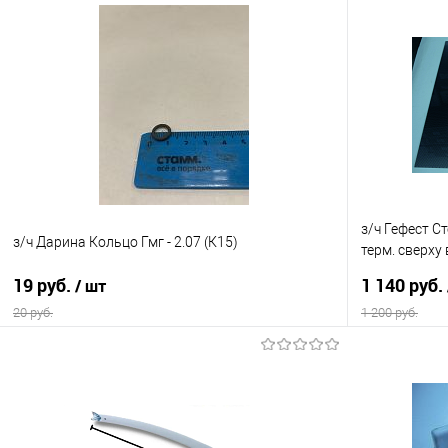
з/ч Гефест С
з/ч Дарина Кольцо Гмг - 2.07 (К15)
терм. сверху 
(К13)
19 руб.
1 140 руб.
/ шт
20 руб.
1 200 руб.
В корзину
Купить в 1 клик
Сравнение
Купить в 1