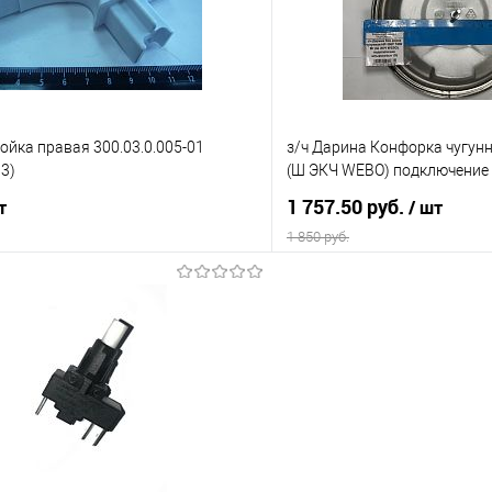
е
В наличии
В избранное
тойка правая 300.03.0.005-01
з/ч Дарина Конфорка чугунн
3)
(Ш ЭКЧ WEBO) подключение
1 757.50 руб.
т
/ шт
1 850 руб.
В корзину
В корз
 клик
К сравнению
Купить в 1 клик
е
В наличии
В избранное