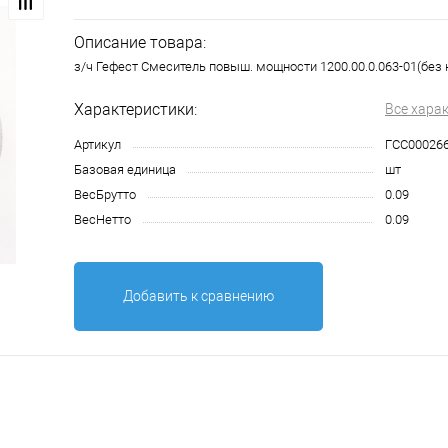
Описание товара:
з/ч Гефест Смеситель повыш. мощности 1200.00.0.063-01(без 
Характеристики:
Все хара
Артикул
ГСС00026
Базовая единица
шт
ВесБрутто
0.09
ВесНетто
0.09
Добавить к сравнению