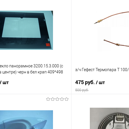
текло панорамное 3200.15.3.000 (с
з/ч Гефест Термопара Т 100
в центре) черн в бел крап 409*498
475 руб.
/ шт
/ шт
500 руб.
В корзину
В корз
 клик
Сравнение
Купить в 1 клик