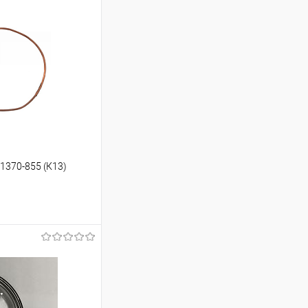
/1370-855 (К13)
ину
К сравнению