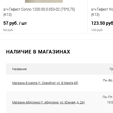
з/ч Гефест Сопло 1200.00.0.053-02 (75*0,75)
з/ч Гефест У
(К13)
(К13)
57 руб.
123.50 ру
/ шт
60 руб.
130 руб.
В корзину
НАЛИЧИЕ В МАГАЗИНАХ
Купить в 1 клик
К сравнению
Купить в 1
В избранное
В наличии
В избранно
Название
Г
Пн.-Вс.
Магазин 8 марта (г. Оренбург ул. 8 Марта,45)
Пн.-Пт.
Магазин Абдулино (г. Абдулино, ул. Южная, д. 2А)
13:0