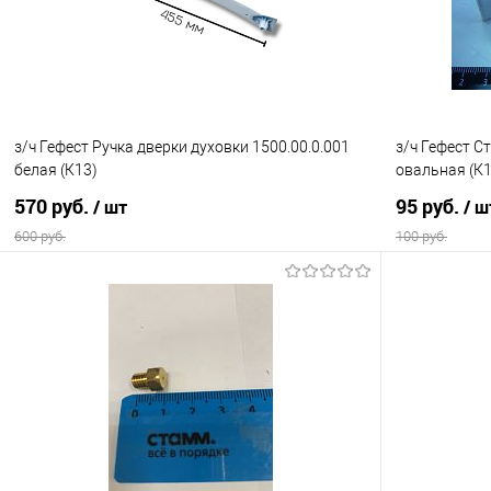
В избранное
В наличии
В избранно
з/ч Гефест Ручка дверки духовки 1500.00.0.001
з/ч Гефест С
белая (К13)
овальная (К1
570 руб.
95 руб.
/ шт
/ ш
600 руб.
100 руб.
В корзину
Купить в 1 клик
К сравнению
Купить в 1
В избранное
В наличии
В избранно