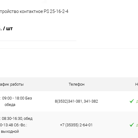
стройство контактное PS 25-16-2-4
б.
/ шт
В корзину
 клик
К сравнению
е
В наличии
рафик работы
Телефон
Н
: 09:00 - 18:00 Без
8(3532)341-381, 341-382
обеда
: 08:30-16:30, обед
0-13:48 Сб.-Вс.:
+7 (35355) 2-64-01
выходной