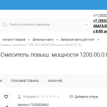
+7 (3532
+7 (353
(МАГАЗ
9:00 д
с
•
•
•
Каталог товаров
Запасные части
Запасные части для плит
ь повыш. мощности 1200.00.0.063-01(без ножки 6500) (К13)
 Смеситель повыш. мощности 1200.00.0.0
КИ
ПОХОЖИЕ ТОВАРЫ
НАЛИЧИЕ
Отзывов: 0
Добавить отзыв
Артикул:
ГСС00026631