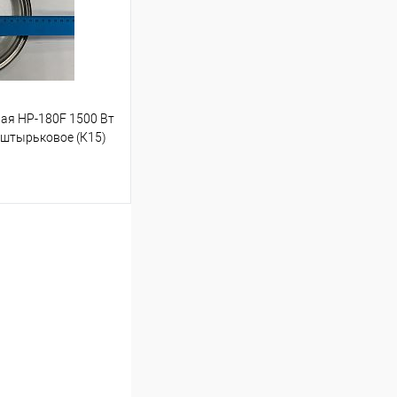
В наличии
ая НР-180F 1500 Вт
 штырьковое (К15)
ину
К сравнению
В наличии