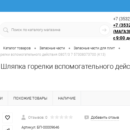
+7 (3532
+7 (353
(МАГАЗ
9:00 д
с
•
•
•
Каталог товаров
Запасные части
Запасные части для плит
орелки вспомогательного действия 0807/3 7 57308073700 (К13)
 Шляпка горелки вспомогательного дейс
КИ
ПОХОЖИЕ ТОВАРЫ
НАЛИЧИЕ
Отзывов: 0
Добавить отзыв
Артикул:
БП-00009646