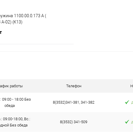
ружина 1100.00.0.173 А (
 А-02) (К13)
т
В корзину
 клик
К сравнению
е
В наличии
рафик работы
Телефон
Н
: 09:00 - 18:00 Без
8(3532)341-381, 341-382
обеда
: 09:00-18:00, Вс.:
8(3532) 341-509
дной Без обеда