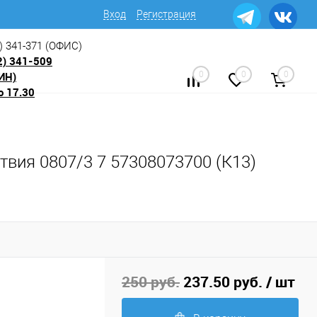
Вход
Регистрация
) 341-371
(ОФИС)
2) 341-509
ИН)
0
0
0
о 17.30
твия 0807/3 7 57308073700 (К13)
250 руб.
237.50 руб.
/ шт