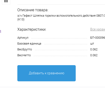
Описание товара:
з/ч Гефест Шляпка горелки вспомогательного действия 0807/
(К13)
Характеристики:
Все хара
Артикул
БП-000096
Базовая единица
шт
ВесБрутто
0.062
ВесНетто
0.062
Добавить к сравнению