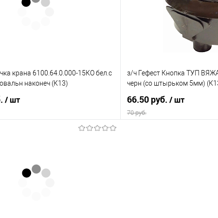
е
В наличии
В избранное
учка крана 6100.64.0.000-15КО бел.с
з/ч Гефест Кнопка ТУП ВЯЖА
 овальн наконеч (К13)
черн (со штырьком 5мм) (К1
б.
66.50 руб.
/ шт
/ шт
70 руб.
В корзину
В корз
 клик
Сравнение
Купить в 1 клик
е
В наличии
В избранное