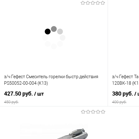
з/ч Гефест Смеситель горелки быстр.действия
з/ч Гефест Т
PS50052-00-004 (К13)
120ВК-18 (К1
427.50 руб.
380 руб.
/ шт
/
450 руб.
400 руб.
В корзину
Купить в 1 клик
Сравнение
Купить в 1