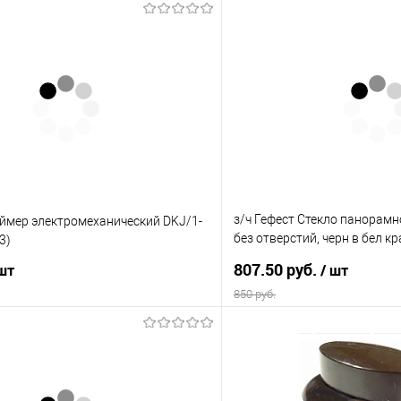
з/ч Гефест Стекло панорамн
аймер электромеханический DKJ/1-
без отверстий, черн в бел кр
3)
40,9*59 (К13)
807.50 руб.
 шт
/ шт
850 руб.
В корзину
В корз
 клик
Сравнение
Купить в 1 клик