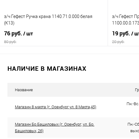
з/ч Гефест Ручка крана 1140.71.0.000 белая
з/ч Гефест П
(К13)
1100.00.0.173
76 руб.
19 руб.
/ шт
/ ш
80 руб.
20 руб.
В корзину
НАЛИЧИЕ В МАГАЗИНАХ
Купить в 1 клик
К сравнению
Купить в 1
В избранное
В наличии
В избранно
Название
Г
Пн.-Вс.
Магазин 8 марта (г. Оренбург ул. 8 Марта,45)
Магазин Бр.Башиловых (г. Оренбург, ул. Бр.
Пн.-Сб.
Башиловых, 2б)
выхо