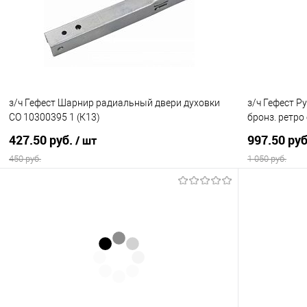
В избранное
В наличии
В избранно
з/ч Гефест Шарнир радиальный двери духовки
з/ч Гефест Р
СО 10300395 1 (К13)
бронз. ретро
427.50 руб.
997.50 ру
/ шт
450 руб.
1 050 руб.
В корзину
Купить в 1 клик
Сравнение
Купить в 1
В избранное
В наличии
В избранно