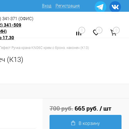
Вход
Регистрация
) 341-371
(ОФИС)
2) 341-509
ИН)
0
0
0
о 17.30
 Гефест Ручка крана KN06C крем.с бронз. наконеч (К13)
ч (К13)
700 руб.
665 руб.
/ шт
В корзину