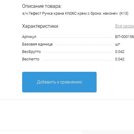
Описание товара:
з/ч Гефест Ручка крана KN06C крем.с бронз. наконеч (К13)
Характеристики:
Все хара
Артикул
БП-000156
Базовая единица
шт
ВесБрутто
0.042
ВесНетто
0.042
Добавить к сравнению