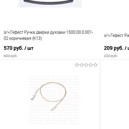
з/ч Гефест Ручка дверки духовки 1500.00.0.001-
з/ч Гефест Р
02 коричневая (К13)
570 руб.
209 руб.
/ шт
/
600 руб.
220 руб.
В корзину
Купить в 1 клик
Сравнение
Купить в 1
В избранное
В наличии
В избранно