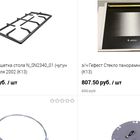
ешетка стола N_SN2340_01 (чугун
з/ч Гефест Стекло панорамн
ля 2002 (К13)
(К13)
уб.
807.50 руб.
/ шт
/ шт
850 руб.
В корзину
В корз
 клик
Сравнение
Купить в 1 клик
е
В наличии
В избранное