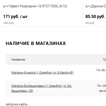
з/ч Гефест Разрядник 10/5*27/550L (К13)
з/ч Дарина С
171 руб.
85.50 руб.
/ шт
180 руб.
90 руб.
В корзину
НАЛИЧИЕ В МАГАЗИНАХ
Купить в 1 клик
Сравнение
Купить в 1
В избранное
В наличии
В избранно
Название
Г
Пн.-Вс.
Магазин 8 марта (г. Оренбург ул. 8 Марта,45)
Магазин Бр.Башиловых (г. Оренбург, ул. Бр.
Пн.-Сб.
Башиловых, 2б)
выхо
загрузка карты...