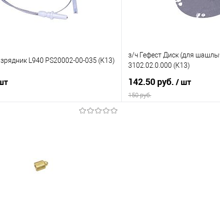
з/ч Гефест Диск (для шашл
азрядник L940 PS20002-00-035 (К13)
3102.02.0.000 (К13)
142.50 руб.
 шт
/ шт
150 руб.
В корзину
В корз
 клик
Сравнение
Купить в 1 клик
е
В наличии
В избранное