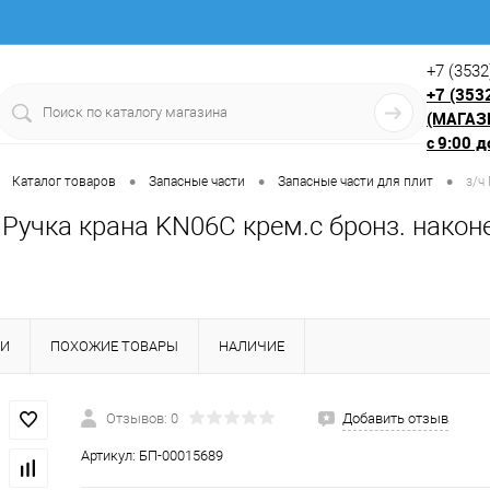
+7 (3532
+7 (353
(МАГАЗ
9:00 д
с
•
•
•
Каталог товаров
Запасные части
Запасные части для плит
з/ч
 Ручка крана KN06C крем.с бронз. наконе
КИ
ПОХОЖИЕ ТОВАРЫ
НАЛИЧИЕ
Отзывов: 0
Добавить отзыв
Артикул:
БП-00015689