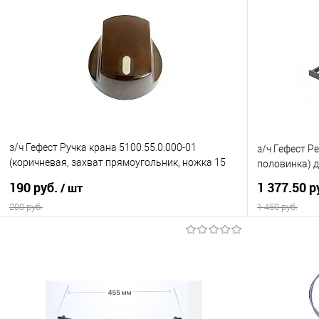
з/ч Гефест Ручка крана 5100.55.0.000-01
з/ч Гефест Р
(коричневая, захват прямоугольник, ножка 15
половинка) д
мм) 5100 (К13)
190 руб.
1 377.50 р
/ шт
200 руб.
1 450 руб.
В корзину
Купить в 1 клик
Сравнение
Купить в 1
В избранное
В наличии
В избранно