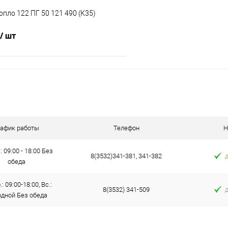
опло 122 ПГ 50 121 490 (К35)
/ шт
В корзину
 клик
Сравнение
е
В наличии
рафик работы
Телефон
Н
: 09:00 - 18:00 Без
8(3532)341-381, 341-382
обеда
: 09:00-18:00, Вс.:
8(3532) 341-509
дной Без обеда