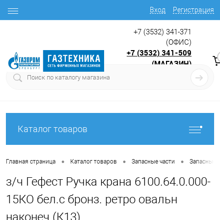
Вход
Регистрация
+7 (3532) 341-371
(ОФИС)
+7 (3532) 341-509
(МАГАЗИН)
9:00 до 17.30
с
Каталог товаров
•
•
•
Главная страница
Каталог товаров
Запасные части
Запасные ч
з/ч Гефест Ручка крана 6100.64.0.000-
15КО бел.с бронз. ретро овальн
наконеч (К13)