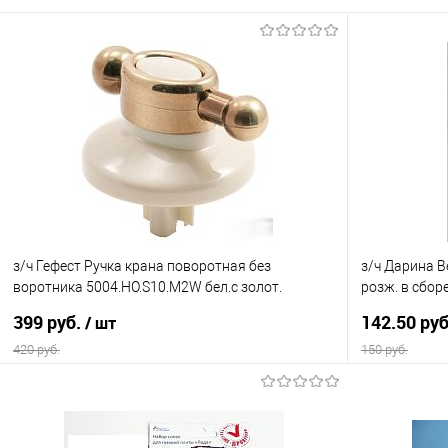
з/ч Гефест Ручка крана поворотная без
з/ч Дарина В
воротника 5004.НО.S10.М2W бел.с золот.
розж. в сбор
наконеч. кругл. (К13)
(К15)
399 руб.
142.50 ру
/ шт
420 руб.
150 руб.
В корзину