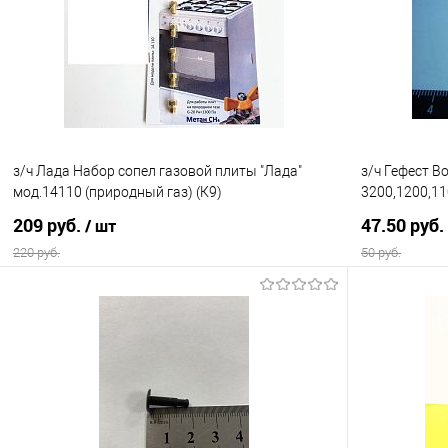
Купить в 1 клик
Сравнение
Купить в 1
В избранное
В наличии
В избранно
з/ч Лада Набор сопел газовой плиты "Лада"
з/ч Гефест В
мод.14110 (природный газ) (К9)
3200,1200,11
209 руб.
47.50 руб.
/ шт
220 руб.
50 руб.
В корзину
Купить в 1 клик
Сравнение
Купить в 1
В избранное
В наличии
В избранно