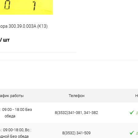
пора 300.39.0.003А (К13)
/ шт
В корзину
 клик
Сравнение
е
В наличии
рафик работы
Телефон
Н
: 09:00 - 18:00 Без
8(3532)341-381, 341-382
обеда
: 09:00-18:00, Вс.:
8(3532) 341-509
дной Без обеда