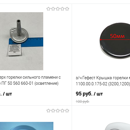
ерх горелки сильного пламени с
з/ч Гефест Крышка горелки
е ПГ 50 560 660-01 (осветление)
1100.00.0.175-02 (3200,1200
б.
95 руб.
/ шт
/ шт
100 руб.
В корзину
В корз