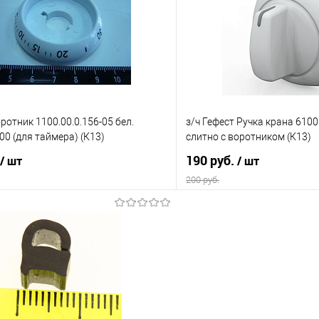
 клик
Сравнение
Купить в 1 клик
е
В наличии
В избранное
оротник 1100.00.0.156-05 бел.
з/ч Гефест Ручка крана 6100
00 (для таймера) (К13)
слитно с воротником (К13)
190 руб.
/ шт
/ шт
200 руб.
В корзину
В корз
 клик
Сравнение
Купить в 1 клик
е
В наличии
В избранное