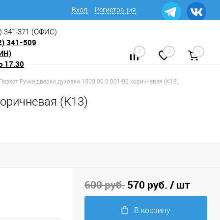
Вход
Регистрация
) 341-371
(ОФИС)
2) 341-509
ИН)
0
0
0
о 17.30
 Гефест Ручка дверки духовки 1500.00.0.001-02 коричневая (К13)
коричневая (К13)
600 руб.
570 руб.
/ шт
В корзину