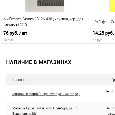
з/ч Гефест Кнопка 13126-438 ( круглая, чер., для
з/ч Гефест О
таймера) (К13)
76 руб.
14.25 руб.
/ шт
80 руб.
15 руб.
В корзину
НАЛИЧИЕ В МАГАЗИНАХ
Купить в 1 клик
Сравнение
Купить в 1
В избранное
В наличии
В избранно
Название
Г
Пн.-Вс.
Магазин 8 марта (г. Оренбург ул. 8 Марта,45)
Магазин Бр.Башиловых (г. Оренбург, ул. Бр.
Пн.-Сб.
Башиловых, 2б)
выхо