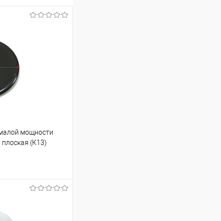
 малой мощности
) плоская (К13)
ину