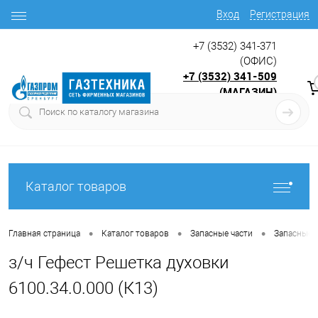
Вход
Регистрация
+7 (3532) 341-371
(ОФИС)
+7 (3532) 341-509
(МАГАЗИН)
9:00 до 17.30
с
Каталог товаров
•
•
•
Главная страница
Каталог товаров
Запасные части
Запасные ч
з/ч Гефест Решетка духовки
6100.34.0.000 (К13)