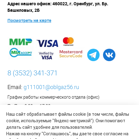
Адрес нашего офиса: 460022, г. Оренбург, ул. Бр.
Башиловых, 2Б
Посмотреть на карте
8 (3532) 341-371
Email:
g111001@oblgaz56.ru
График работы коммерческого отдела (офис)
Пн-Пт: с 9:00 до 17:00
Наш сайт обрабатывает файлы cookie (в том числе, файлы
Сб-Вс: Выходной
cookie, используемые "Яндекс-метрикой"). Они помогают
__________________________________________
делать сайт удобнее для пользователей.
Оформить заявку на установку бытового газового
Нажав на кнопку "Соглашаюсь", вы даете свое согласие на