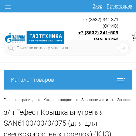
Вход
Регистрация
+7 (3532) 341-371
(ОФИС)
+7 (3532) 341-509
(МАГАЗИН)
9:00 до 17.30
с
Каталог товаров
•
•
•
Главная страница
Каталог товаров
Запасные части
Запасные ч
з/ч Гефест Крышка внутреняя
SAN6100/00/0/075 (для для
сверхскоростных горелок) (К13)