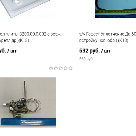
тол плиты 3200.00.0.002 с розж
з/ч Гефест Уплотнение Да 60
крепл.др.)(К13)
встройку нов. обр.) (К13)
уб.
532 руб.
/ шт
/ шт
560 руб.
В корзину
В корз
 клик
Сравнение
Купить в 1 клик
е
В наличии
В избранное