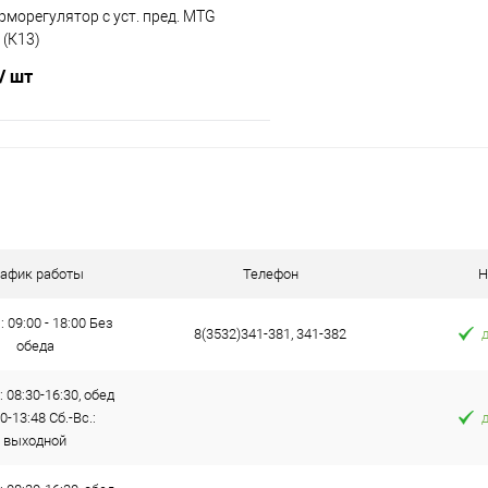
ерморегулятор с уст. пред. MTG
 (К13)
/ шт
В корзину
 клик
Сравнение
е
В наличии
рафик работы
Телефон
Н
: 09:00 - 18:00 Без
8(3532)341-381, 341-382
обеда
: 08:30-16:30, обед
0-13:48 Сб.-Вс.:
выходной