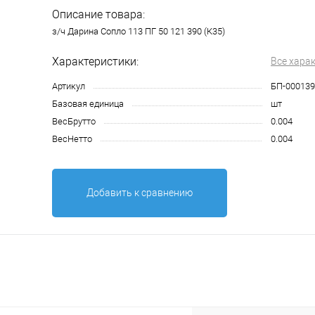
Описание товара:
з/ч Дарина Сопло 113 ПГ 50 121 390 (К35)
Характеристики:
Все хара
Артикул
БП-000139
Базовая единица
шт
ВесБрутто
0.004
ВесНетто
0.004
Добавить к сравнению