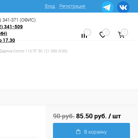
Вход
Регистрация
) 341-371
(ОФИС)
2) 341-509
ИН)
0
0
0
о 17.30
 Дарина Сопло 113 ПГ 50 121 390 (К35)
90 руб.
85.50 руб.
/ шт
В корзину