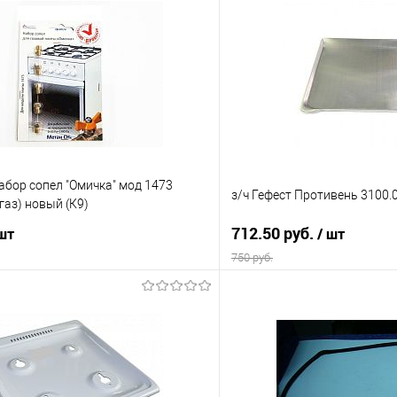
абор сопел "Омичка" мод 1473
з/ч Гефест Противень 3100.0
аз) новый (К9)
712.50 руб.
 шт
/ шт
750 руб.
В корзину
В корз
 клик
Сравнение
Купить в 1 клик
е
В наличии
В избранное