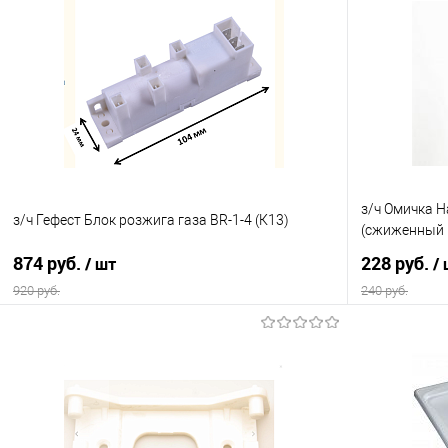
з/ч Омичка Н
з/ч Гефест Блок розжига газа ВR-1-4 (К13)
(сжиженный г
874 руб.
228 руб.
/ шт
/
920 руб.
240 руб.
В корзину
Купить в 1 клик
Сравнение
Купить в 1
В избранное
В наличии
В избранно