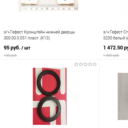
з/ч Гефест Кронштейн нижней дверцы
з/ч Гефест С
300.00.0.051 пласт. (К13)
3200 белый (
95 руб.
1 472.50 р
/ шт
100 руб.
1 550 руб.
В корзину
Купить в 1 клик
Сравнение
Купить в 1
В избранное
В наличии
В избранно