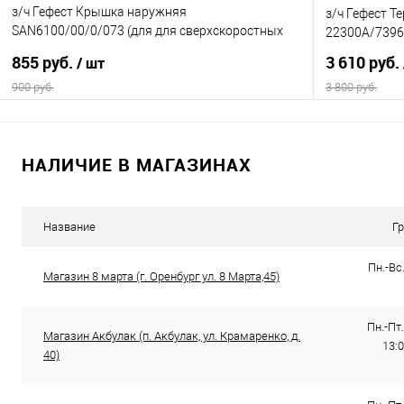
з/ч Гефест Крышка наружняя
з/ч Гефест Т
SAN6100/00/0/073 (для для сверхскоростных
22300А/7396
горелок) (К13)
855 руб.
3 610 руб.
/ шт
900 руб.
3 800 руб.
В корзину
НАЛИЧИЕ В МАГАЗИНАХ
Купить в 1 клик
Сравнение
Купить в 1
В избранное
В наличии
В избранно
Название
Г
Пн.-Вс.
Магазин 8 марта (г. Оренбург ул. 8 Марта,45)
Пн.-Пт.
Магазин Акбулак (п. Акбулак, ул. Крамаренко, д.
13:0
40)