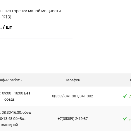
Крышка горелки малой мощности
 (К13)
б.
/ шт
В корзину
 клик
Сравнение
е
В наличии
рафик работы
Телефон
Н
: 09:00 - 18:00 Без
8(3532)341-381, 341-382
обеда
: 08:30-16:30, обед
0-13:48 Сб.-Вс.:
+7(35359) 2-12-87
выходной