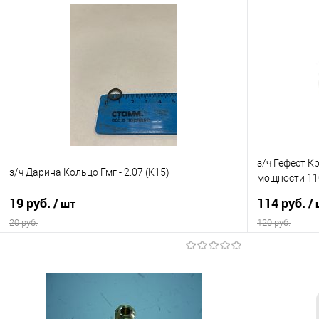
з/ч Гефест 
з/ч Дарина Кольцо Гмг - 2.07 (К15)
мощности 110
(К13)
19 руб.
114 руб.
/ шт
/
20 руб.
120 руб.
В корзину
Купить в 1 клик
Сравнение
Купить в 1