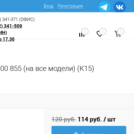
Вход
Регистрация
) 341-371
(ОФИС)
2) 341-509
ИН)
0
0
0
о 17.30
0 855 (на все модели) (К15)
120 руб.
114 руб.
/ шт