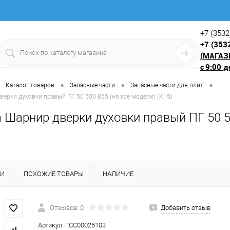
+7 (3532
+7 (353
(МАГАЗ
9:00 д
с
•
•
•
Каталог товаров
Запасные части
Запасные части для плит
верки духовки правый ПГ 50 500 855 (на все модели) (К15)
 Шарнир дверки духовки правый ПГ 50 50
КИ
ПОХОЖИЕ ТОВАРЫ
НАЛИЧИЕ
Отзывов: 0
Добавить отзыв
Артикул:
ГСС00025103