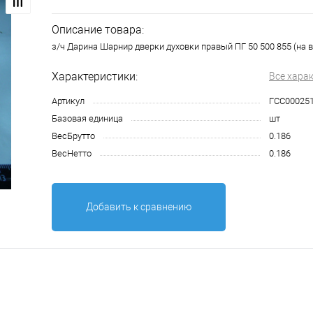
Описание товара:
з/ч Дарина Шарнир дверки духовки правый ПГ 50 500 855 (на в
Характеристики:
Все хара
Артикул
ГСС00025
Базовая единица
шт
ВесБрутто
0.186
ВесНетто
0.186
Добавить к сравнению