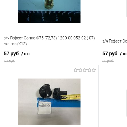
В избранное
В наличии
В избранно
з/ч Гефест Сопло Ф75 (72,73) 1200-00.052-02 (-07)
з/ч Гефест Со
сж. газ (К13)
57 руб.
57 руб.
/ шт
/ ш
60 руб.
60 руб.
В корзину
Купить в 1 клик
Сравнение
Купить в 1
В избранное
В наличии
В избранно