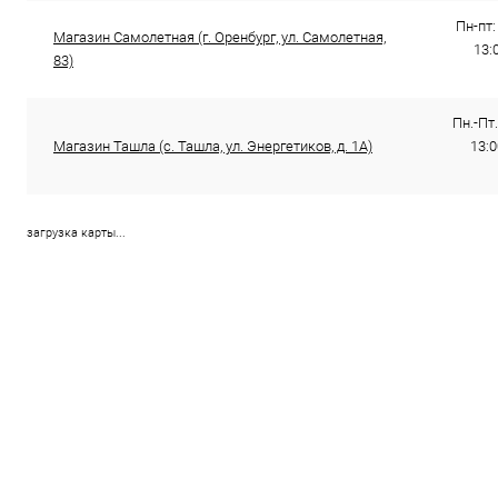
Пн-пт:
Магазин Самолетная (г. Оренбург, ул. Самолетная,
13:
83)
Пн.-Пт.
Магазин Ташла (с. Ташла, ул. Энергетиков, д. 1А)
13:0
загрузка карты...