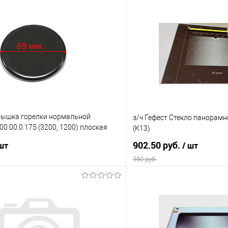
Крышка горелки нормальной
з/ч Гефест Стекло панорамн
0.00.0.175 (3200, 1200) плоская
(К13)
902.50 руб.
 шт
/ шт
950 руб.
В корзину
В корз
 клик
Сравнение
Купить в 1 клик