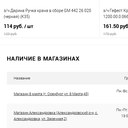
з/ч Дарина Ручка крана в сборе GM 442 26 020
з/ч Гефест 
(черная) (К35)
1200.00.0.066
114 руб.
161.50 ру
/ шт
120 руб.
170 руб.
В корзину
НАЛИЧИЕ В МАГАЗИНАХ
Купить в 1 клик
Сравнение
Купить в 1
В избранное
В наличии
В избранно
Название
Г
Пн.-Вс.
Магазин 8 марта (г. Оренбург ул. 8 Марта,45)
Пн.-Пт.
Магазин Александровка (Александровский р-н, с.
13:0
Александровка, ул. Заречная,2)