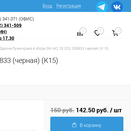
Вход
Регистрация
) 341-371
(ОФИС)
2) 341-509
ИН)
0
0
0
о 17.30
 Дарина Ручка крана в сборе GM 442 26 020, 006833 (черная) (К15)
833 (черная) (К15)
150 руб.
142.50 руб.
/ шт
В корзину