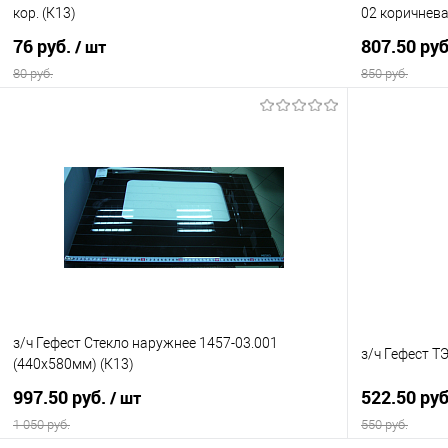
кор. (К13)
02 коричнева
76 руб.
807.50 ру
/ шт
80 руб.
850 руб.
В корзину
Купить в 1 клик
К сравнению
Купить в 1
В избранное
В наличии
В избранно
з/ч Гефест Стекло наружнее 1457-03.001
з/ч Гефест Т
(440х580мм) (К13)
997.50 руб.
522.50 ру
/ шт
1 050 руб.
550 руб.