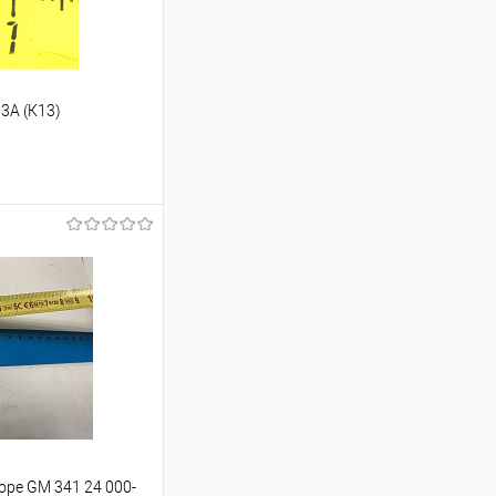
03А (К13)
ину
К сравнению
В наличии
оре GM 341 24 000-