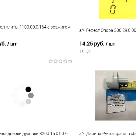
тол плиты 1100.00.0.164 с розжигом
з/ч Гефест Опора 300.39.0.0
уб.
14.25 руб.
/ шт
/ шт
15 руб.
В корзину
В корз
 клик
Сравнение
Купить в 1 клик
е
В наличии
В избранное
учка дверки духовки 3200.15.0.007-
з/ч Дарина Ручка крана в сб