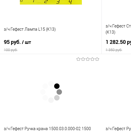
з/ч Гефест С
з/ч Гефест Лампа L15 (К13)
(К13)
95 руб.
1 282.50 р
/ шт
100 руб.
1 350 руб.
В корзину
Купить в 1 клик
Сравнение
Купить в 1
В избранное
В наличии
В избранно
з/ч Гефест Ручка крана 1500.03.0.000-02 1500
з/ч Гефест Р