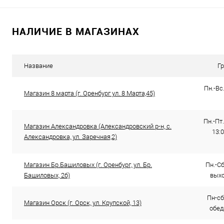
В корзину
НАЛИЧИЕ В МАГАЗИНАХ
Купить в 1 клик
К сравнению
Купить в 1
В избранное
В наличии
В избранно
Название
Г
Пн.-Вс.
Магазин 8 марта (г. Оренбург ул. 8 Марта,45)
Пн.-Пт.
Магазин Александровка (Александровский р-н, с.
13:0
Александровка, ул. Заречная,2)
Магазин Бр.Башиловых (г. Оренбург, ул. Бр.
Пн.-Сб.
Башиловых, 2б)
выхо
Пн-сб
Магазин Орск (г. Орск, ул. Крупской, 13)
обед