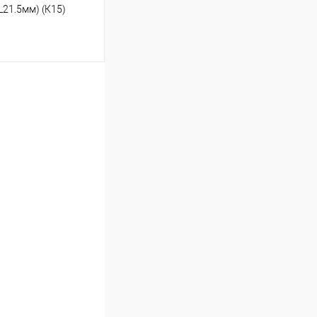
L21.5мм) (К15)
ину
К сравнению
В наличии