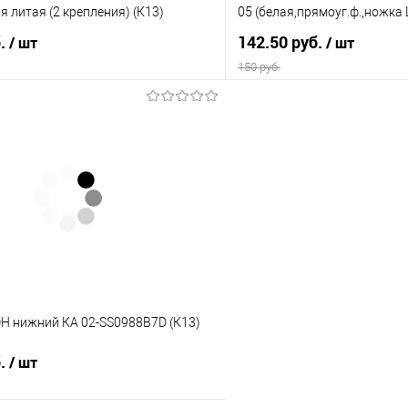
я литая (2 крепления) (К13)
05 (белая,прямоуг.ф.,ножка 
б.
142.50 руб.
/ шт
/ шт
150 руб.
В корзину
В корз
 клик
К сравнению
Купить в 1 клик
е
В наличии
В избранное
ЭН нижний КА 02-SS0988B7D (К13)
б.
/ шт