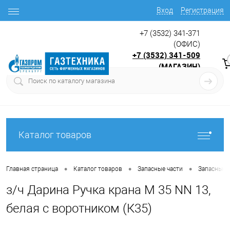
Вход
Регистрация
+7 (3532) 341-371
(ОФИС)
+7 (3532) 341-509
(МАГАЗИН)
9:00 до 17.30
с
Каталог товаров
•
•
•
Главная страница
Каталог товаров
Запасные части
Запасные ч
з/ч Дарина Ручка крана M 35 NN 13,
белая с воротником (К35)