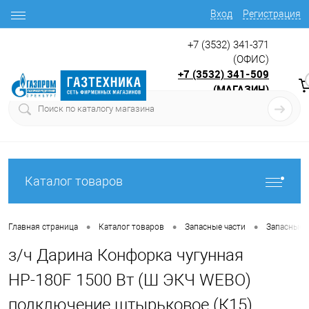
Вход
Регистрация
+7 (3532) 341-371
(ОФИС)
+7 (3532) 341-509
(МАГАЗИН)
9:00 до 17.30
с
Каталог товаров
•
•
•
Главная страница
Каталог товаров
Запасные части
Запасные ч
з/ч Дарина Конфорка чугунная
НР-180F 1500 Вт (Ш ЭКЧ WEBO)
подключение штырьковое (К15)