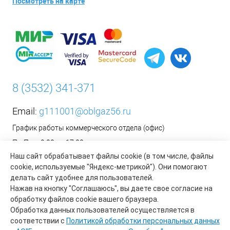
Посмотреть на карте
8 (3532) 341-371
Email:
g111001@oblgaz56.ru
График работы коммерческого отдела (офис)
Пн-Пт: с 9:00 до 17:00
Наш сайт обрабатывает файлы cookie (в том числе, файлы
Сб-Вс: Выходной
cookie, используемые "Яндекс-метрикой"). Они помогают
__________________________________________
делать сайт удобнее для пользователей.
Оформить заявку на установку бытового газового
Нажав на кнопку "Соглашаюсь", вы даете свое согласие на
оборудования возможно на сайте организации АО «Газпром
обработку файлов cookie вашего браузера.
газораспределение Оренбург»:
https://www.oblgaz56.ru/
Обработка данных пользователей осуществляется в
соответствии с
Политикой обработки персональных данных