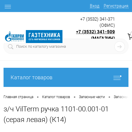
Вход
Регистрация
+7 (3532) 341-371
(ОФИС)
+7 (3532) 341-509
(МАГАЗИН)
9:00 до 17.30
с
Каталог товаров
•
•
•
Главная страница
Каталог товаров
Запасные части
Запасные 
з/ч VilTerm ручка 1101-00.001-01
(серая левая) (К14)