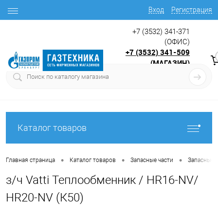
Вход
Регистрация
+7 (3532) 341-371
(ОФИС)
+7 (3532) 341-509
(МАГАЗИН)
9:00 до 17.30
с
Каталог товаров
•
•
•
Главная страница
Каталог товаров
Запасные части
Запасные 
з/ч Vatti Теплообменник / HR16-NV/
HR20-NV (К50)