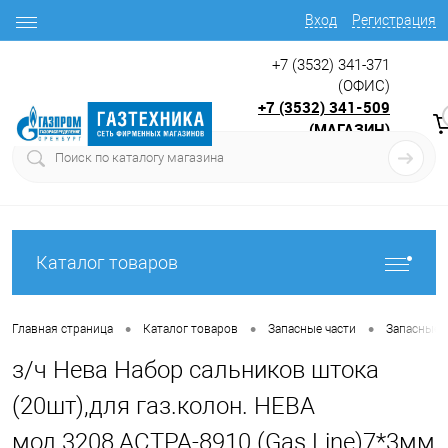
Вход
Регистрация
+7 (3532) 341-371
(ОФИС)
+7 (3532) 341-509
(МАГАЗИН)
9:00 до 17.30
с
Каталог товаров
•
•
•
Главная страница
Каталог товаров
Запасные части
Запасные 
з/ч Нева Набор сальников штока
(20шт),для газ.колон. НЕВА
мод.3208,АСТРА-8910 (Gas Line)7*3мм