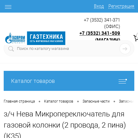
Вход
Регистрация
+7 (3532) 341-371
(ОФИС)
+7 (3532) 341-509
(МАГАЗИН)
9:00 до 17.30
с
Каталог товаров
•
•
•
Главная страница
Каталог товаров
Запасные части
Запасные 
з/ч Нева Микропереключатель для
газовой колонки (2 провода, 2 пина)
(К35)