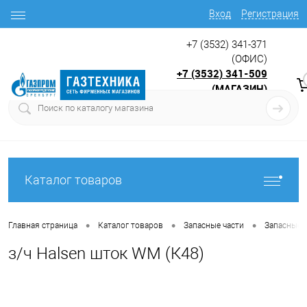
Вход
Регистрация
+7 (3532) 341-371
(ОФИС)
+7 (3532) 341-509
(МАГАЗИН)
9:00 до 17.30
с
Каталог товаров
•
•
•
Главная страница
Каталог товаров
Запасные части
Запасные 
з/ч Halsen шток WM (К48)