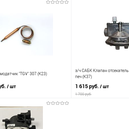
В корзину
В корз
 клик
Сравнение
Купить в 1 клик
е
В наличии
В избранное
з/ч САБК Клапан отсекатель 
рмодатчик "TGV" 307 (К23)
печ (К37)
уб.
1 615 руб.
/ шт
/ шт
1 700 руб.
В корзину
В корз
 клик
Сравнение
Купить в 1 клик