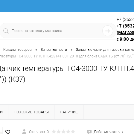
+7 (3532
+7 (353
(МАГАЗ
9:00 д
с
•
•
Каталог товаров
Запасные части
Запасные части для газовых котл
пературы ТС4-3000 ТУ КЛТП.423141.001-2010 (для блока САБК-ТБ (от 70˚-120˚)
Датчик температуры ТС4-3000 ТУ КЛТП.4
˚)) (К37)
КИ
ПОХОЖИЕ ТОВАРЫ
НАЛИЧИЕ
Отзывов: 0
Добавить отзыв