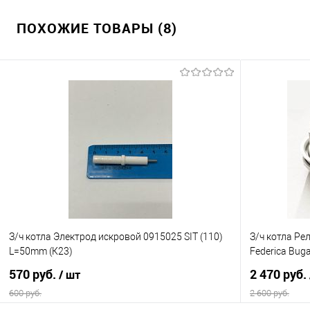
ПОХОЖИЕ ТОВАРЫ (8)
З/ч котла Электрод искровой 0915025 SIT (110)
З/ч котла Ре
L=50mm (К23)
Federica Buga
570 руб.
2 470 руб.
/ шт
600 руб.
2 600 руб.