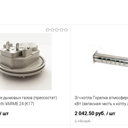
ле дымовых газов (прессостат)
З/ч котла Горелка атмосфе
tti VARME 24 (К17)
кВт (запасная часть к котлу
2 042.50 руб.
/ шт
/ шт
2 150 руб.