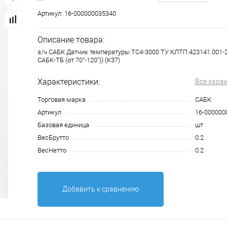
Артикул:
16-000000035340
Описание товара:
з/ч САБК Датчик температуры ТС4-3000 ТУ КЛТП.423141.001-2
САБК-ТБ (от 70˚-120˚)) (К37)
Характеристики:
Все хара
Торговая марка
САБК
Артикул
16-000000
Базовая единица
шт
ВесБрутто
0.2
ВесНетто
0.2
Добавить к сравнению