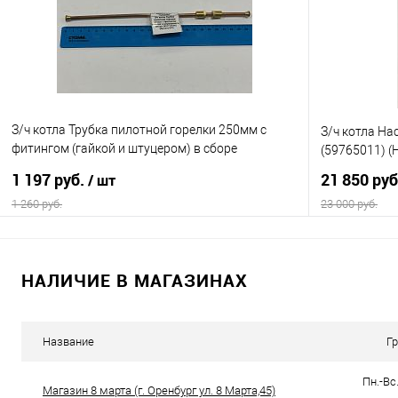
В избранное
В наличии
В избранно
З/ч котла Трубка пилотной горелки 250мм с
З/ч котла Н
фитингом (гайкой и штуцером) в сборе
(59765011) (
(8017,5435) (Данко) (К23)
1 197 руб.
21 850 ру
/ шт
1 260 руб.
23 000 руб.
В корзину
НАЛИЧИЕ В МАГАЗИНАХ
Купить в 1 клик
Сравнение
Купить в 1
В избранное
В наличии
В избранно
Название
Г
Пн.-Вс.
Магазин 8 марта (г. Оренбург ул. 8 Марта,45)