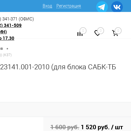
Вход
Регистрация
) 341-371
(ОФИС)
2) 341-509
ИН)
0
0
0
о 17.30
•
ов
) (К37)
23141.001-2010 (для блока САБК-ТБ
1 600 руб.
1 520 руб.
/ шт