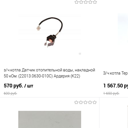
В корзину
Купить в 1 клик
Сравнение
Купить в 1
В избранное
В наличии
В избранно
з/ч котла Датчик отопительной воды, накладной
З/ч котла Те
50 кОм. (22013.0630-010С) Ардерия (К22)
570 руб.
1 567.50 р
/ шт
600 руб.
1 650 руб.
В корзину
Купить в 1 клик
Сравнение
Купить в 1