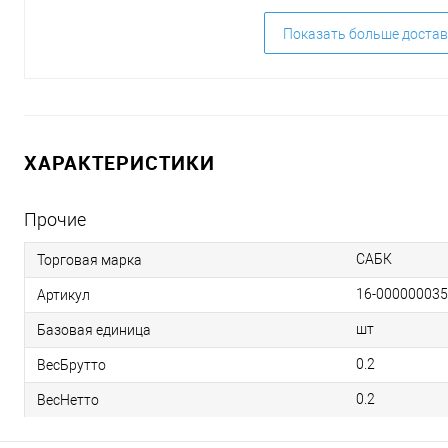
Показать больше достав
ХАРАКТЕРИСТИКИ
Прочие
САБК
Торговая марка
16-00000003
Артикул
шт
Базовая единица
0.2
ВесБрутто
0.2
ВесНетто