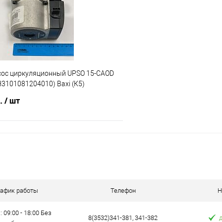
е
В наличии
В избранное
асос циркуляционный UPSO 15-CAOD
H3101081204010) Baxi (К5)
б.
/ шт
В корзину
 клик
Сравнение
е
В наличии
рафик работы
Телефон
Н
: 09:00 - 18:00 Без
8(3532)341-381, 341-382