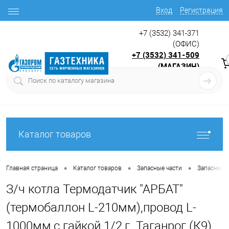
Вход
Регистрация
+7 (3532) 341-371
(ОФИС)
+7 (3532) 341-509
(МАГАЗИН)
9:00 до 17.30
с
Каталог товаров
•
•
•
Главная страница
Каталог товаров
Запасные части
Запасные ч
З/ч котла Термодатчик "АРБАТ"
(термобаллон L-210мм),провод L-
1000мм,с гайкой 1/2,г. Таганрог (К9)