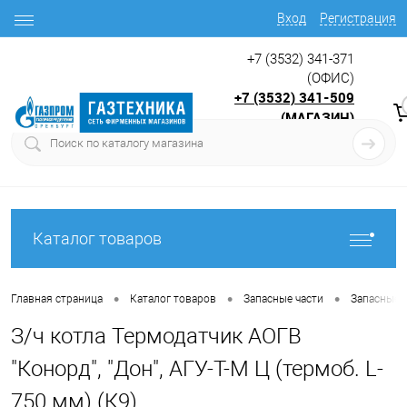
Вход
Регистрация
+7 (3532) 341-371
(ОФИС)
+7 (3532) 341-509
(МАГАЗИН)
9:00 до 17.30
с
Каталог товаров
•
•
•
Главная страница
Каталог товаров
Запасные части
Запасные ч
З/ч котла Термодатчик АОГВ
"Конорд", "Дон", АГУ-Т-М Ц (термоб. L-
750 мм) (К9)