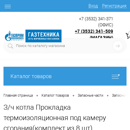
Вход
Регистрация
+7 (3532) 341-371
(ОФИС)
+7 (3532) 341-509
(МАГАЗИН)
9:00 до 17.30
с
Каталог товаров
•
•
•
Главная страница
Каталог товаров
Запасные части
Запасные ч
З/ч котла Прокладка
термоизоляционная под камеру
сгорания(комплект из 8 шт)