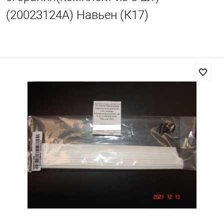
(20023124А) Навьен (К17)