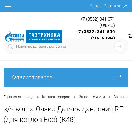
Вход
Регистрация
+7 (3532) 341-371
(ОФИС)
+7 (3532) 341-509
(МАГАЗИН)
9:00 до 17.30
с
Каталог товаров
•
•
•
Главная страница
Каталог товаров
Запасные части
Запасные ч
з/ч котла Оазис Датчик давления RЕ
(для котлов Есо) (К48)