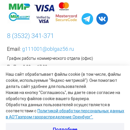
8 (3532) 341-371
Email:
g111001@oblgaz56.ru
График работы коммерческого отдела (офис)
Пн-Пт: с 9:00 до 17:00
Наш сайт обрабатывает файлы cookie (в том числе, файлы
Сб-Вс: Выходной
cookie, используемые "Яндекс-метрикой"). Они помогают
__________________________________________
делать сайт удобнее для пользователей.
Оформить заявку на установку бытового газового
Нажав на кнопку "Соглашаюсь", вы даете свое согласие на
оборудования возможно на сайте организации АО «Газпром
обработку файлов cookie вашего браузера.
газораспределение Оренбург»:
https://www.oblgaz56.ru/
Обработка данных пользователей осуществляется в
соответствии с
Политикой обработки персональных данных
в АО"Газпром газораспределение Оренбург".
Подробнее