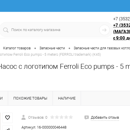
+7 (3532
+7 (353
(МАГАЗ
9:00 д
с
•
•
Каталог товаров
Запасные части
Запасные части для газовых котл
отипом Ferroli Eco pumps - 5 meters (FERROLI trademark) (К45)
Насос с логотипом Ferroli Eco pumps - 5 
КИ
ПОХОЖИЕ ТОВАРЫ
НАЛИЧИЕ
Отзывов: 0
Добавить отзыв
Артикул:
16-000000046448