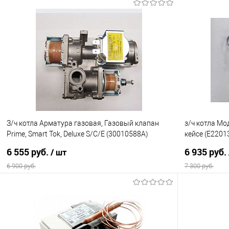
В корзину
Купить в 1 клик
Сравнение
Купить в 1
В избранное
В наличии
В избранно
З/ч котла Арматура газовая, Газовый клапан
з/ч котла М
Prime, Smart Tok, Deluxe S/C/E (30010588A)
кейсе (E2201
Навьен (К17)
(К22)
6 555 руб.
6 935 руб.
/ шт
6 900 руб.
7 300 руб.
В корзину
Купить в 1 клик
К сравнению
Купить в 1