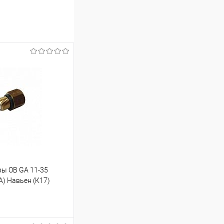
ры ОВ GA 11-35
А) Навьен (К17)