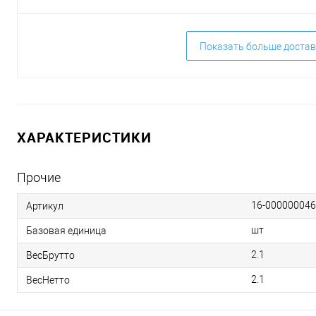
Показать больше достав
ХАРАКТЕРИСТИКИ
Прочие
16-00000004
Артикул
шт
Базовая единица
2.1
ВесБрутто
2.1
ВесНетто