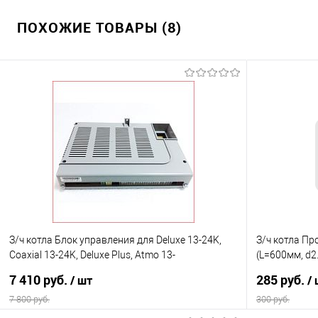
ПОХОЖИЕ ТОВАРЫ (8)
З/ч котла Блок управления для Deluxe 13-24K,
З/ч котла Пр
Coaxial 13-24K, Deluxe Plus, Atmo 13-
(L=600мм, d2
24А(30013766D, 30013766F) (К17)
(К23)
7 410 руб.
285 руб.
/ шт
/
7 800 руб.
300 руб.