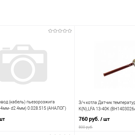
овод (кабель) пьезорозжига
З/ч котла Датчик температу
.4мм- d2.4мм) 0.028.515 (АНАЛОГ)
К(N),LFA 13-40K (ВН1403026
760 руб.
 шт
/ шт
800 руб.