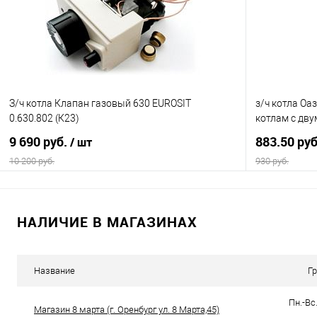
В избранное
В наличии
В избранно
З/ч котла Клапан газовый 630 EUROSIT
з/ч котла Оа
0.630.802 (К23)
котлам с дву
9 690 руб.
883.50 ру
/ шт
10 200 руб.
930 руб.
В корзину
НАЛИЧИЕ В МАГАЗИНАХ
Купить в 1 клик
К сравнению
Купить в 1
В избранное
В наличии
В избранно
Название
Г
Пн.-Вс.
Магазин 8 марта (г. Оренбург ул. 8 Марта,45)