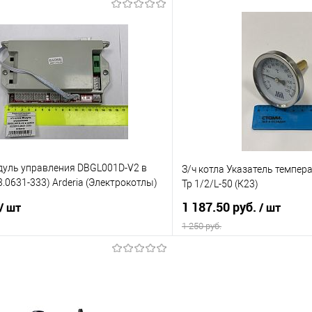
В корзину
В корз
 клик
К сравнению
Купить в 1 клик
е
В наличии
В избранное
одуль управления DBGL001D-V2 в
З/ч котла Указатель темпер
3.0631-333) Arderia (Электрокотлы)
Тр 1/2/L-50 (К23)
1 187.50 руб.
/ шт
/ шт
1 250 руб.
В корзину
В корз
 клик
К сравнению
Купить в 1 клик