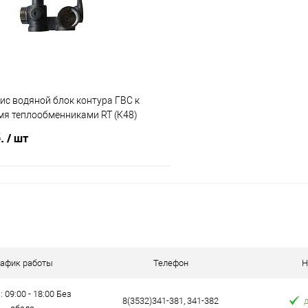
е
В наличии
В избранное
зис водяной блок контура ГВС к
мя теплообменниками RT (К48)
б.
/ шт
В корзину
 клик
К сравнению
е
В наличии
рафик работы
Телефон
Н
: 09:00 - 18:00 Без
8(3532)341-381, 341-382