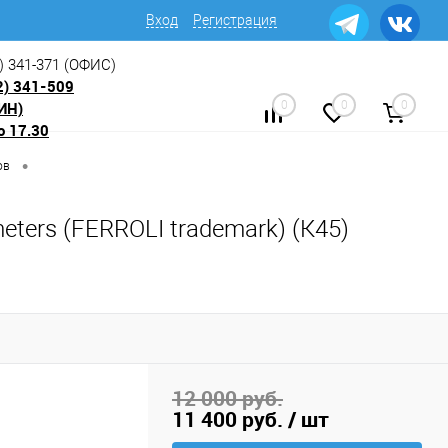
Вход
Регистрация
) 341-371
(ОФИС)
2) 341-509
ИН)
0
0
0
о 17.30
•
ов
meters (FERROLI trademark) (К45)
12 000 руб.
11 400 руб.
/ шт