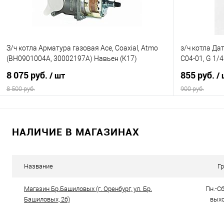
З/ч котла Арматура газовая Асе, Coaxial, Atmo
з/ч котла Да
(ВН0901004А, 30002197А) Навьен (К17)
C04-01, G 1/4
8 075 руб.
855 руб.
/ шт
/
8 500 руб.
900 руб.
В корзину
НАЛИЧИЕ В МАГАЗИНАХ
Купить в 1 клик
Сравнение
Купить в 1
В избранное
В наличии
В избранно
Название
Г
Магазин Бр.Башиловых (г. Оренбург, ул. Бр.
Пн.-Сб.
Башиловых, 2б)
выхо