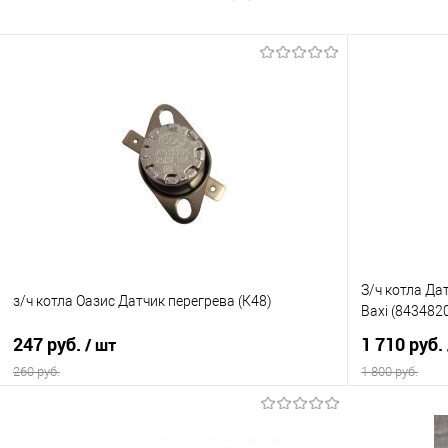
З/ч котла Д
з/ч котла Оазис Датчик перегрева (К48)
Baxi (8434820
247 руб.
1 710 руб.
/ шт
260 руб.
1 800 руб.
В корзину