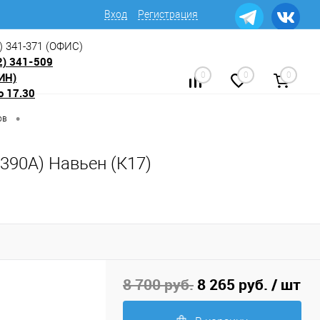
Вход
Регистрация
) 341-371
(ОФИС)
2) 341-509
ИН)
0
0
0
о 17.30
•
ов
0390A) Навьен (К17)
8 700 руб.
8 265 руб.
/ шт