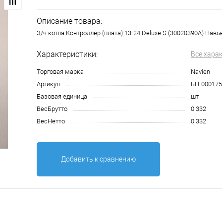
Описание товара:
З/ч котла Контроллер (плата) 13-24 Deluxe S (30020390A) Навь
Характеристики:
Все хара
Торговая марка
Navien
Артикул
БП-000175
Базовая единица
шт
ВесБрутто
0.332
ВесНетто
0.332
Добавить к сравнению