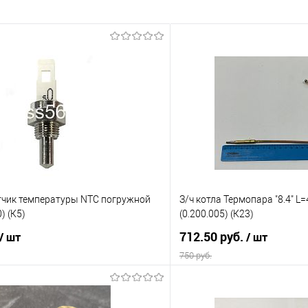
атчик температуры NTC погружной
З/ч котла Термопара "8.4" 
) (К5)
(0.200.005) (К23)
712.50 руб.
/ шт
/ шт
750 руб.
В корзину
В корз