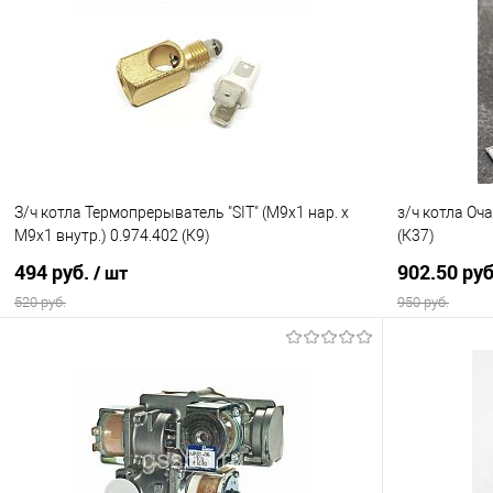
Купить в 1 клик
Сравнение
Купить в 1
В избранное
В наличии
В избранно
З/ч котла Термопрерыватель "SIT" (М9х1 нар. х
з/ч котла Оч
М9х1 внутр.) 0.974.402 (К9)
(К37)
494 руб.
902.50 ру
/ шт
520 руб.
950 руб.
В корзину
Купить в 1 клик
Сравнение
Купить в 1
В избранное
В наличии
В избранно