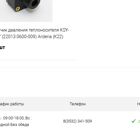
тчик давления теплоносителя KSY-
" (22013.0600-009) Arderia (К22)
 шт
В корзину
 клик
Сравнение
е
В наличии
рафик работы
Телефон
Н
: 09:00-18:00, Вс.:
8(3532) 341-509
дной Без обеда