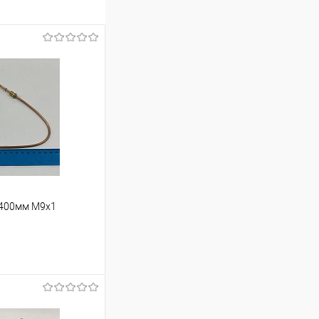
L=400мм М9х1
ину