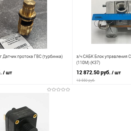
 клик
Сравнение
Купить в 1 клик
е
В наличии
В избранное
аг Датчик протока ГВС (турбинка)
з/ч САБК Блок управления С
(110М) (К37)
б.
12 872.50 руб.
/ шт
/ шт
13 550 руб.
В корзину
В корз
 клик
Сравнение
Купить в 1 клик
е
В наличии
В избранное