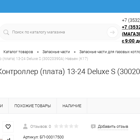
+7 (3532
+7 (353
(МАГАЗ
9:00 д
с
•
•
Каталог товаров
Запасные части
Запасные части для газовых котл
 (плата) 13-24 Deluxe S (30020390A) Навьен (К17)
Контроллер (плата) 13-24 Deluxe S (3002
КИ
ПОХОЖИЕ ТОВАРЫ
НАЛИЧИЕ
Отзывов: 0
Добавить отзыв
Артикул:
БП-00017500