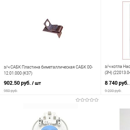
з/ч котла Н
з/ч САБК Пластина биметаллическая САБК 00-
(ЗЧ) (22013.0
12.01.000 (К37)
кВт,электрич
902.50 руб.
8 740 руб.
/ шт
950 руб.
9 200 руб.
В корзину
Купить в 1 клик
Сравнение
Купить в 1