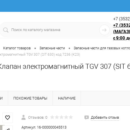
+7 (3532
+7 (353
(МАГАЗ
9:00 д
с
•
•
Каталог товаров
Запасные части
Запасные части для газовых котл
ктромагнитный TGV 307 (SIT 630) код 7236 (К23)
Клапан электромагнитный TGV 307 (SIT 6
КИ
ПОХОЖИЕ ТОВАРЫ
НАЛИЧИЕ
Отзывов: 0
Добавить отзыв
Артикул:
16-000000045513