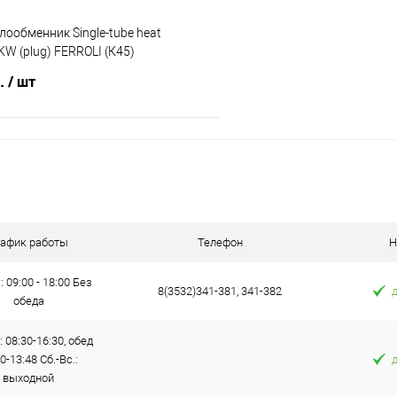
плообменник Single-tube heat
KW (plug) FERROLI (К45)
б.
/ шт
В корзину
 клик
Сравнение
е
В наличии
рафик работы
Телефон
Н
: 09:00 - 18:00 Без
8(3532)341-381, 341-382
обеда
: 08:30-16:30, обед
0-13:48 Сб.-Вс.:
выходной