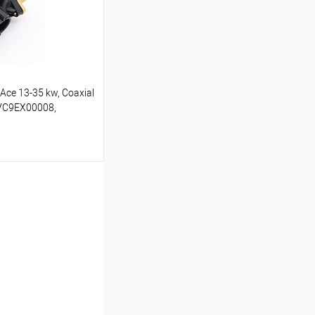
В наличии
Асе 13-35 kw, Coaxial
АVC9EX00008,
ину
Сравнение
В наличии