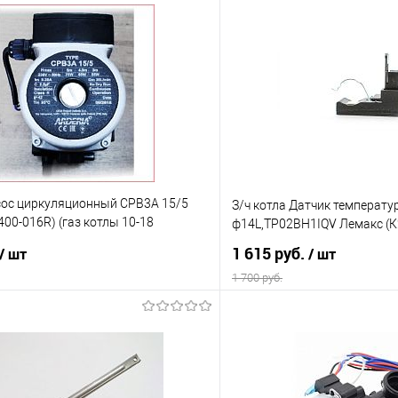
асос циркуляционный CPB3A 15/5
З/ч котла Датчик температ
400-016R) (газ котлы 10-18
ф14L,TP02BH1IQV Лемакс (К
еские все модели) Arderia (К22)
1 615 руб.
/ шт
/ шт
1 700 руб.
В корзину
В корз
 клик
Сравнение
Купить в 1 клик