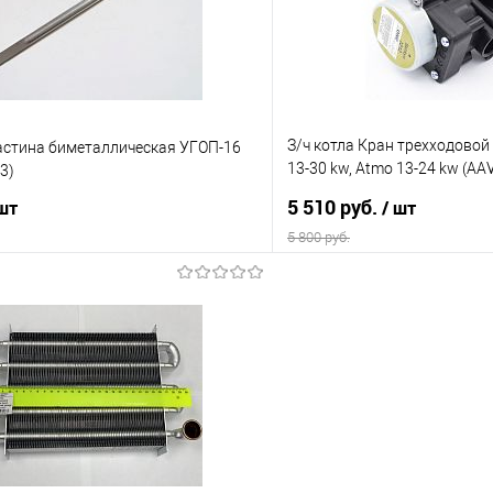
е
В наличии
В избранное
З/ч котла Кран трехходовой 
ластина биметаллическая УГОП-16
13-30 kw, Atmo 13-24 kw (А
3)
30015423А) Навьен (К17)
5 510 руб.
 шт
/ шт
5 800 руб.
В корзину
В корз
 клик
Сравнение
Купить в 1 клик
е
В наличии
В избранное