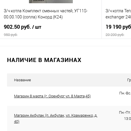
З/ч котла Комплект сменных частей, УГ11S-
З/ч котла Те
00.00.100 (сопла) Конорд (К24)
exchanger 24
902.50 руб.
19 190 ру
/ шт
950 руб.
20 200 руб.
В корзину
НАЛИЧИЕ В МАГАЗИНАХ
Купить в 1 клик
Сравнение
Купить в 1
В избранное
В наличии
В избранно
Название
Г
Пн.-Вс.
Магазин 8 марта (г. Оренбург ул. 8 Марта,45)
Пн.-Пт.
Магазин Акбулак (п. Акбулак, ул. Крамаренко, д.
13:0
40)