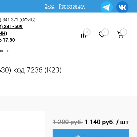
Вход
Регистрация
) 341-371
(ОФИС)
2) 341-509
ИН)
0
0
0
о 17.30
•
ов
30) код 7236 (К23)
1 200 руб.
1 140 руб.
/ шт