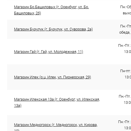
Магазин Бр.Башиловых (г. Оренбург, ул. Бр.
Пн.-Сб.
Башиловых, 2б)
выхо
Пн.-Пт
Магазин Бузулук (г. Бузулук, ул. Суворова, 2а)
обеда,
Пн.-Пт.:
Магазин Гай (г. Гай, ул. Молодежная, 11)
13:0
Пн-пт:
Магазин Илек (р.ц. Илек, ул. Пионерская, 29)
13:0
Пн.-Пт.
Магазин Илекская 13а (г. Оренбург, ул. Илекская,
13:0
13а)
Пн.-Пт.:
Магазин Медногорск (г. Медногорск, ул. Кирова,
13:0
10)