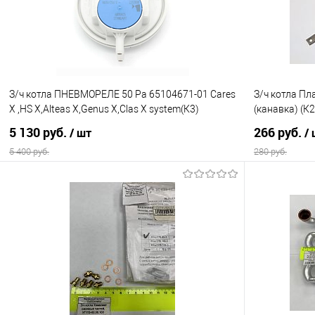
В избранное
В наличии
В избранно
З/ч котла ПНЕВМОРЕЛЕ 50 Pa 65104671-01 Cares
З/ч котла П
X ,HS X,Alteas X,Genus X,Clas X system(К3)
(канавка) (К2
5 130 руб.
266 руб.
/ шт
/
5 400 руб.
280 руб.
В корзину
Купить в 1 клик
Сравнение
Купить в 1
В избранное
В наличии
В избранно