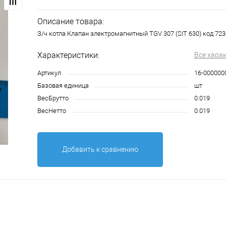
Описание товара:
З/ч котла Клапан электромагнитный TGV 307 (SIT 630) код 723
Характеристики:
Все хара
Артикул
16-000000
Базовая единица
шт
ВесБрутто
0.019
ВесНетто
0.019
Добавить к сравнению