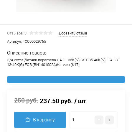
Отзывов: 0
Добавить отзыв
Артикул:
ГСС00029765
Описание товара:
З/ч котла Датчик перегрева GA 11-35K(N).GST 35-40K(N).LFA.LST
13-40K(G).EQB (ВН1401002A)Навьен (К17)
250 руб.
237.50 руб.
/ шт
В корзину