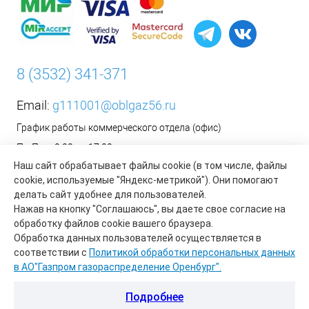
8 (3532) 341-371
Email:
g111001@oblgaz56.ru
График работы коммерческого отдела (офис)
Пн-Пт: с 9:00 до 17:00
Наш сайт обрабатывает файлы cookie (в том числе, файлы
Сб-Вс: Выходной
cookie, используемые "Яндекс-метрикой"). Они помогают
__________________________________________
делать сайт удобнее для пользователей.
Оформить заявку на установку бытового газового
Нажав на кнопку "Соглашаюсь", вы даете свое согласие на
оборудования возможно на сайте организации АО «Газпром
обработку файлов cookie вашего браузера.
газораспределение Оренбург»:
https://www.oblgaz56.ru/
Обработка данных пользователей осуществляется в
соответствии с
Политикой обработки персональных данных
в АО"Газпром газораспределение Оренбург".
Подробнее