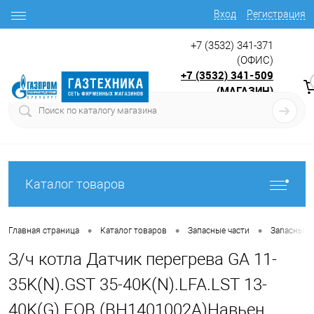
Вход
Регистрация
+7 (3532) 341-371
(ОФИС)
+7 (3532) 341-509
(МАГАЗИН)
9:00 до 17.30
с
Каталог товаров
•
•
•
Главная страница
Каталог товаров
Запасные части
Запасные ч
З/ч котла Датчик перегрева GA 11-
35K(N).GST 35-40K(N).LFA.LST 13-
40K(G).EQB (ВН1401002A)Навьен