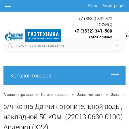
Вход
Регистрация
+7 (3532) 341-371
(ОФИС)
+7 (3532) 341-509
(МАГАЗИН)
9:00 до 17.30
с
Каталог товаров
•
•
•
Главная страница
Каталог товаров
Запасные части
Запасные ч
з/ч котла Датчик отопительной воды,
накладной 50 кОм. (22013.0630-010С)
Ардерия (К22)