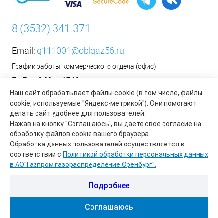
8 (3532) 341-371
Email:
g111001@oblgaz56.ru
График работы коммерческого отдела (офис)
Пн-Пт: с 9:00 до 17:00
Наш сайт обрабатывает файлы cookie (в том числе, файлы
Сб-Вс: Выходной
cookie, используемые "Яндекс-метрикой"). Они помогают
__________________________________________
делать сайт удобнее для пользователей.
Оформить заявку на установку бытового газового
Нажав на кнопку "Соглашаюсь", вы даете свое согласие на
оборудования возможно на сайте организации АО «Газпром
обработку файлов cookie вашего браузера.
газораспределение Оренбург»:
https://www.oblgaz56.ru/
Обработка данных пользователей осуществляется в
соответствии с
Политикой обработки персональных данных
в АО"Газпром газораспределение Оренбург".
Подробнее
Соглашаюсь