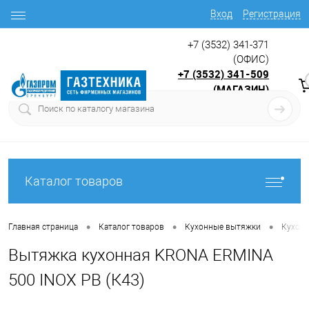
Вход
Регистрация
+7 (3532) 341-371
(ОФИС)
+7 (3532) 341-509
(МАГАЗИН)
9:00 до 17.30
с
Каталог товаров
•
•
•
Главная страница
Каталог товаров
Кухонные вытяжки
Кухон
Вытяжка кухонная KRONA ERMINA
500 INOX PB (К43)