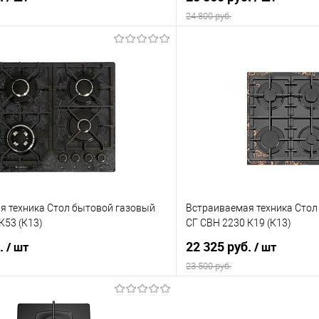
24 800 руб.
В корзину
В корз
 клик
Сравнение
Купить в 1 клик
е
В наличии
В избранное
я техника Стол бытовой газовый
Встраиваемая техника Стол
К53 (К13)
СГ СВН 2230 К19 (К13)
б.
22 325 руб.
/ шт
/ шт
23 500 руб.
В корзину
В корз