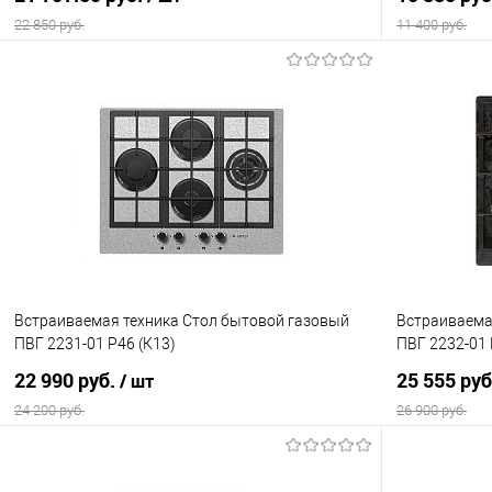
22 850 руб.
11 400 руб.
В корзину
Купить в 1 клик
Сравнение
Купить в 1
В избранное
В наличии
В избранно
Встраиваемая техника Стол бытовой газовый
Встраиваема
ПВГ 2231-01 Р46 (К13)
ПВГ 2232-01 
22 990 руб.
25 555 ру
/ шт
24 200 руб.
26 900 руб.
В корзину