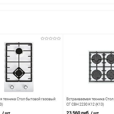
я техника Стол бытовой газовый
Встраиваемая техника Стол
3)
СГ СВН 2230 К12 (К13)
б.
23 560 руб.
/ шт
/ шт