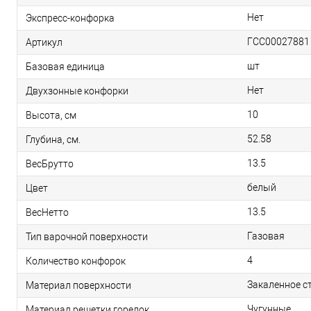
Нет
Экспресс-конфорка
ГСС00027881
Артикул
шт
Базовая единица
Нет
Двухзонные конфорки
10
Высота, см
52.58
Глубина, см.
13.5
ВесБрутто
белый
Цвет
13.5
ВесНетто
Газовая
Тип варочной поверхности
4
Количество конфорок
Закаленное с
Материал поверхности
Чугунные
Материал решетки горелок