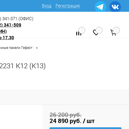
Вход
Регистрация
) 341-371
(ОФИС)
2) 341-509
ИН)
0
0
0
о 17.30
•
чные панели Гефест
2231 К12 (К13)
26 200 руб.
24 890 руб.
/ шт