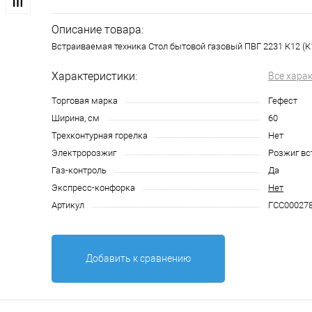
Описание товара:
Встраиваемая техника Стол бытовой газовый ПВГ 2231 К12 (К
Характеристики:
Все хара
Торговая марка
Гефест
Ширина, см
60
Трехконтурная горелка
Нет
Электророзжиг
Розжиг вс
Газ-контроль
Да
Экспресс-конфорка
Нет
Артикул
ГСС00027
Добавить к сравнению