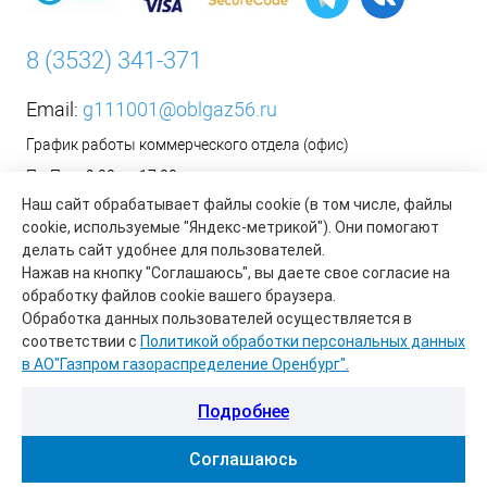
8 (3532) 341-371
Email:
g111001@oblgaz56.ru
График работы коммерческого отдела (офис)
Пн-Пт: с 9:00 до 17:00
Наш сайт обрабатывает файлы cookie (в том числе, файлы
Сб-Вс: Выходной
cookie, используемые "Яндекс-метрикой"). Они помогают
__________________________________________
делать сайт удобнее для пользователей.
Оформить заявку на установку бытового газового
Нажав на кнопку "Соглашаюсь", вы даете свое согласие на
оборудования возможно на сайте организации АО «Газпром
обработку файлов cookie вашего браузера.
газораспределение Оренбург»:
https://www.oblgaz56.ru/
Обработка данных пользователей осуществляется в
соответствии с
Политикой обработки персональных данных
в АО"Газпром газораспределение Оренбург".
Подробнее
Соглашаюсь