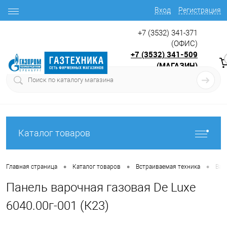
Вход
Регистрация
+7 (3532) 341-371
(ОФИС)
+7 (3532) 341-509
(МАГАЗИН)
9:00 до 17.30
с
Каталог товаров
•
•
•
Главная страница
Каталог товаров
Встраиваемая техника
Вар
Панель варочная газовая De Luxe
6040.00г-001 (К23)